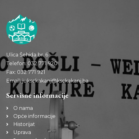
Ulica Šehida br. 6
Telefon: 032 771 920
Fax: 032 771 921
Email: juksckakanj@ksckakanj.ba
Servisne informacije
O nama
Opće informacije
Historijat
Uprava