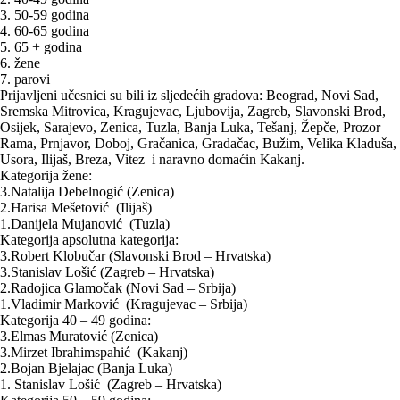
3. 50-59 godina
4. 60-65 godina
5. 65 + godina
6. žene
7. parovi
Prijavljeni učesnici su bili iz sljedećih gradova: Beograd, Novi Sad,
Sremska Mitrovica, Kragujevac, Ljubovija, Zagreb, Slavonski Brod,
Osijek, Sarajevo, Zenica, Tuzla, Banja Luka, Tešanj, Žepče, Prozor
Rama, Prnjavor, Doboj, Gračanica, Gradačac, Bužim, Velika Kladuša,
Usora, Ilijaš, Breza, Vitez i naravno domaćin Kakanj.
Kategorija žene:
3.Natalija Debelnogić (Zenica)
2.Harisa Mešetović (Ilijaš)
1.Danijela Mujanović (Tuzla)
Kategorija apsolutna kategorija:
3.Robert Klobučar (Slavonski Brod – Hrvatska)
3.Stanislav Lošić (Zagreb – Hrvatska)
2.Radojica Glamočak (Novi Sad – Srbija)
1.Vladimir Marković (Kragujevac – Srbija)
Kategorija 40 – 49 godina:
3.Elmas Muratović (Zenica)
3.Mirzet Ibrahimspahić (Kakanj)
2.Bojan Bjelajac (Banja Luka)
1. Stanislav Lošić (Zagreb – Hrvatska)