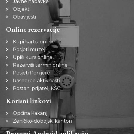
Javne nabavke
Objekti
Obavijesti
Online rezervacije
Kupi kartu online
Posjeti muzej
Upiši kurs online
Rezerviši termin online
Posjeti Ponijere
Raspored aktivnosti
Postani prijatelj KSC
Korisni linkovi
Općina Kakanj
Zeničko-dobojski kanton
Preuzmi Android aplikaciju