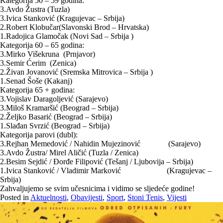
Kategorija 50 – 59 godina:
3.Avdo Žustra (Tuzla)
3.Ivica Stanković (Kragujevac – Srbija)
2.Robert Klobučar(Slavonski Brod – Hrvatska)
1.Radojica Glamočak (Novi Sad – Srbija )
Kategorija 60 – 65 godina:
3.Mirko Višekruna (Prnjavor)
3.Semir Ćerim (Zenica)
2.Živan Jovanović (Sremska Mitrovica – Srbija )
1.Senad Šoše (Kakanj)
Kategorija 65 + godina:
3.Vojislav Daragoljević (Sarajevo)
3.Miloš Kramaršić (Beograd – Srbija)
2.Željko Basarić (Beograd – Srbija)
1.Slađan Svrzić (Beograd – Srbija)
Kategorija parovi (dubl):
3.Rejhan Memedović / Nahidin Mujezinović (Sarajevo)
3.Avdo Žustra/ Mirel Aličić (Tuzla / Zenica)
2.Besim Sejdić / Đorđe Filipović (Tešanj / Ljubovija – Srbija)
1.Ivica Stanković / Vladimir Marković (Kragujevac –
Srbija)
Zahvaljujemo se svim učesnicima i vidimo se sljedeće godine!
Posted in
Aktuelnosti
,
Obavijesti
,
Sport
,
Stoni Tenis
,
Vijesti