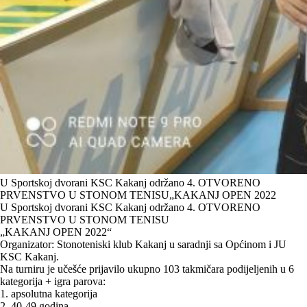
U Sportskoj dvorani KSC Kakanj održano 4. OTVORENO
PRVENSTVO U STONOM TENISU„KAKANJ OPEN 2022
U Sportskoj dvorani KSC Kakanj održano 4. OTVORENO
PRVENSTVO U STONOM TENISU
„KAKANJ OPEN 2022“
Organizator: Stonoteniski klub Kakanj u saradnji sa Općinom i JU
KSC Kakanj.
Na turniru je učešće prijavilo ukupno 103 takmičara podijeljenih u 6
kategorija + igra parova:
1. apsolutna kategorija
2. 40-49 godina