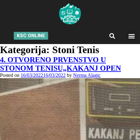
KSC ONLINE
Kategorija:
Stoni Tenis
4. OTVORENO PRVENSTVO U
STONOM TENISU„KAKANJ OPEN
Posted on
16/03/2022
16/03/2022
by
Nerma Alagic