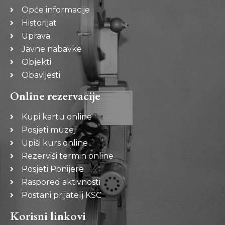
Opće informacije
Historijat
Uprava
Javne nabavke
Objekti
Obavijesti
Online rezervacije
Kupi kartu online
Posjeti muzej
Upiši kurs online
Rezerviši termin online
Posjeti Ponijere
Raspored aktivnosti
Postani prijatelj KSC
Korisni linkovi