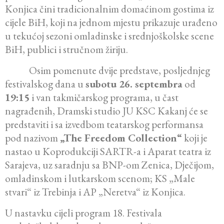
Konjica čini tradicionalnim domaćinom gostima iz
cijele BiH, koji na jednom mjestu prikazuje urađeno
u tekućoj sezoni omladinske i srednjoškolske scene
BiH, publici i stručnom žiriju.
Osim pomenute dvije predstave, posljednjeg
festivalskog dana u
subotu 26. septembra
od
19:15
i van takmičarskog programa, u čast
nagrađenih, Dramski studio JU KSC Kakanj će se
predstaviti i sa izvedbom teatarskog performansa
pod nazivom
„The Freedom Collection“
koji je
nastao u Koprodukciji SARTR-a i Aparat teatra iz
Sarajeva, uz saradnju sa BNP-om Zenica, Dječijom,
omladinskom i lutkarskom scenom; KS „Male
stvari“ iz Trebinja i AP „Neretva“ iz Konjica.
U nastavku cijeli program 18. Festivala