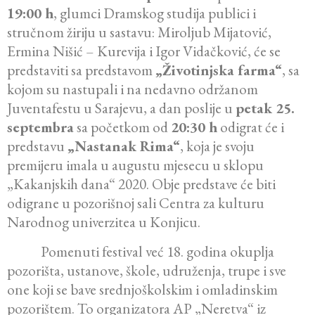
19:00 h
, glumci Dramskog studija publici i
stručnom žiriju u sastavu: Miroljub Mijatović,
Ermina Nišić – Kurevija i Igor Vidačković, će se
predstaviti sa predstavom
„Životinjska farma“
, sa
kojom su nastupali i na nedavno održanom
Juventafestu u Sarajevu, a dan poslije u
petak 25.
septembra
sa početkom od
20:30 h
odigrat će i
predstavu
„Nastanak Rima“
, koja je svoju
premijeru imala u augustu mjesecu u sklopu
„Kakanjskih dana“ 2020. Obje predstave će biti
odigrane u pozorišnoj sali Centra za kulturu
Narodnog univerzitea u Konjicu.
Pomenuti festival već 18. godina okuplja
pozorišta, ustanove, škole, udruženja, trupe i sve
one koji se bave srednjoškolskim i omladinskim
pozorištem. To organizatora AP „Neretva“ iz