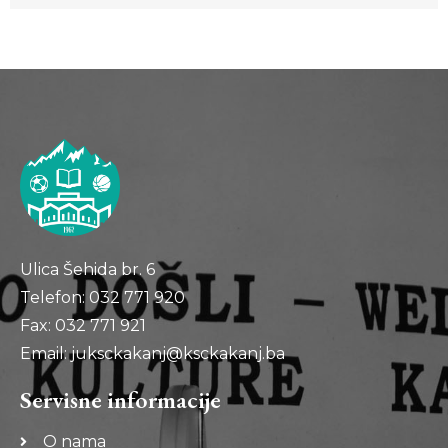
Ulica Šehida br. 6
Telefon: 032 771 920
Fax: 032 771 921
Email: juksckakanj@ksckakanj.ba
Servisne informacije
O nama