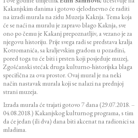
I ove godine umjetnik
Edin Šahinović
učestvuje na
Kakanjskim danima i gotovo cjelodnevno će raditi
na izradi murala na zidu Muzeja Kaknja. Tema koja
će se naći na muralu je zapravo blago Kaknja, sve
ono po čemu je Kakanj prepoznatljiv, a vezano je za
njegovu historiju. Prije svega radi se predstava kralja
Kotromanića, sa kraljevskim gradom u pozadini,
pored toga tu će biti i prsten koji posjeduje muzej,
Zgošćanski stećak druga kulturno-historijska blaga
specifična za ova prostor. Ovaj mural je na neki
način nastavak murala koji se nalazi na prednjoj
strani muzeja.
Izrada murala će trajati gotovo 7 dana (29.07.2018. –
04.08.2018.) Kakanjskog kulturnog programa, s tim
da će jedan (ili dva) dana biti akcenat na radionici sa
mladima.