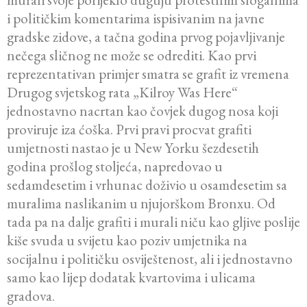
i političkim komentarima ispisivanim na javne
gradske zidove, a tačna godina prvog pojavljivanje
nečega sličnog ne može se odrediti. Kao prvi
reprezentativan primjer smatra se grafit iz vremena
Drugog svjetskog rata „Kilroy Was Here“
jednostavno nacrtan kao čovjek dugog nosa koji
proviruje iza ćoška. Prvi pravi procvat grafiti
umjetnosti nastao je u New Yorku šezdesetih
godina prošlog stoljeća, napredovao u
sedamdesetim i vrhunac doživio u osamdesetim sa
muralima naslikanim u njujorškom Bronxu. Od
tada pa na dalje grafiti i murali niču kao gljive poslije
kiše svuda u svijetu kao poziv umjetnika na
socijalnu i političku osviještenost, ali i jednostavno
samo kao lijep dodatak kvartovima i ulicama
gradova.