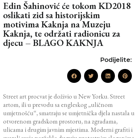
Edin Šahinović će tokom KD2018
oslikati zid sa historijskim
motivima Kaknja na Muzeju
Kaknja, te održati radionicu za
djecu – BLAGO KAKNJA
Podijelite:
Street art procvat je doživio u New Yorku. Street
artom, ili u prevodu sa engleskog „uličnom
umjetnošću“, smatraju se umjetnička djela nastala u
otvorenom gradskom prostoru, na zgradama,
ulicama i drugim javnim mjestima. Moderni grafiti i
murali svoje porijeklo duguju protestnim sloganima