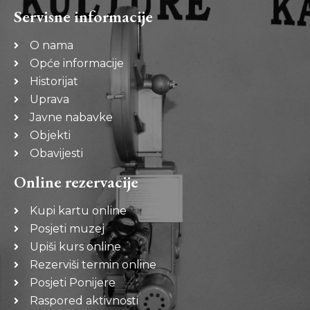
Servisne informacije
O nama
Opće informacije
Historijat
Uprava
Javne nabavke
Objekti
Obavijesti
Online rezervacije
Kupi kartu online
Posjeti muzej
Upiši kurs online
Rezerviši termin online
Posjeti Ponijere
Raspored aktivnosti