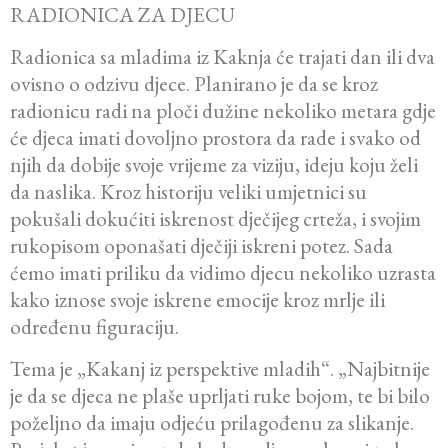
RADIONICA ZA DJECU
Radionica sa mladima iz Kaknja će trajati dan ili dva
ovisno o odzivu djece. Planirano je da se kroz
radionicu radi na ploči dužine nekoliko metara gdje
će djeca imati dovoljno prostora da rade i svako od
njih da dobije svoje vrijeme za viziju, ideju koju želi
da naslika. Kroz historiju veliki umjetnici su
pokušali dokućiti iskrenost dječijeg crteža, i svojim
rukopisom oponašati dječiji iskreni potez. Sada
ćemo imati priliku da vidimo djecu nekoliko uzrasta
kako iznose svoje iskrene emocije kroz mrlje ili
određenu figuraciju.
Tema je „Kakanj iz perspektive mladih“. „Najbitnije
je da se djeca ne plaše uprljati ruke bojom, te bi bilo
poželjno da imaju odjeću prilagođenu za slikanje.