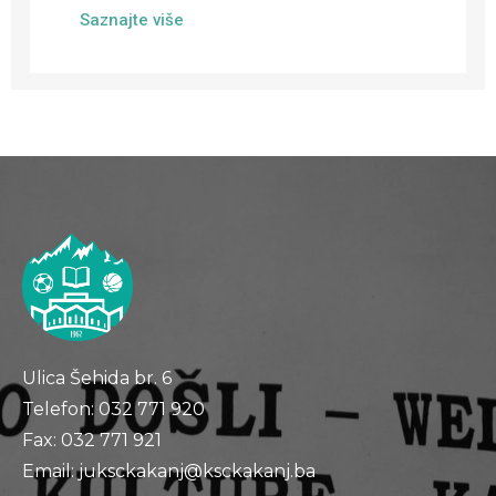
Saznajte više
Ulica Šehida br. 6
Telefon: 032 771 920
Fax: 032 771 921
Email: juksckakanj@ksckakanj.ba