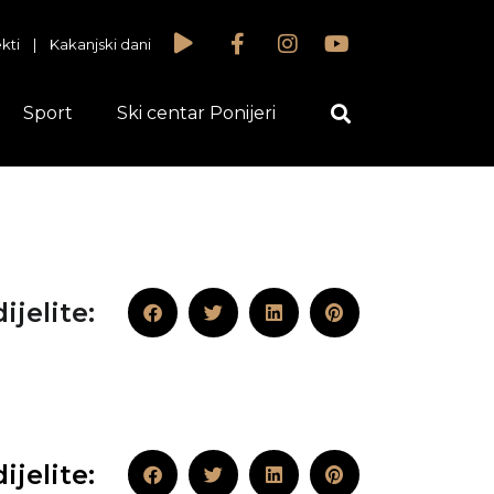
kti
|
Kakanjski dani
Sport
Ski centar Ponijeri
ijelite:
ijelite: