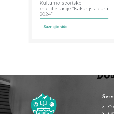
Kulturno-sportske
manifestacije “Kakanjski dani
2024”
Saznajte više
Serv
O 
Op