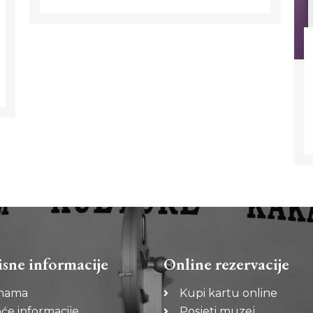
isne informacije
Online rezervacije
nama
Kupi kartu online
će informacije
Posjeti muzej