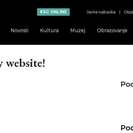
KSC ONLINE
Javne nabavke
|
Obje
Novosti
Kultura
Muzej
Obrazovanje
y website!
Pod
Pod