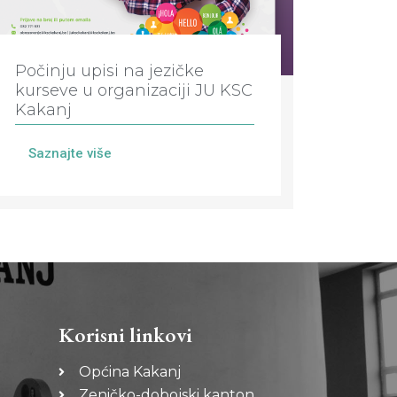
Počinju upisi na jezičke
kurseve u organizaciji JU KSC
Kakanj
Saznajte više
Korisni linkovi
Općina Kakanj
Zeničko-dobojski kanton