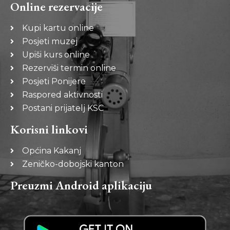
Online rezervacije
Kupi kartu online
Posjeti muzej
Upiši kurs online
Rezerviši termin online
Posjeti Ponijere
Raspored aktivnosti
Postani prijatelj KSC
Korisni linkovi
Općina Kakanj
Zeničko-dobojski kanton
Preuzmi Android aplikaciju