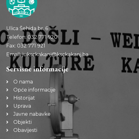
Ulica Šehida br. 6
Telefon: 032 771 920
Fax: 032 771 921
Email: juksckakanj@ksckakanj.ba
Servisne informacije
O nama
Opće informacije
Historijat
Uprava
Javne nabavke
Objekti
Obavijesti