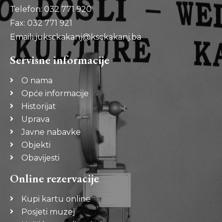
Telefon: 032 771 920
Fax: 032 771 921
Email: juksckakanj@ksckakanj.ba
Servisne informacije
O nama
Opće informacije
Historijat
Uprava
Javne nabavke
Objekti
Obavijesti
Online rezervacije
Kupi kartu online
Posjeti muzej