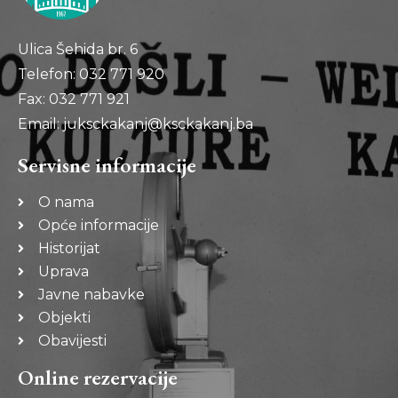
Ulica Šehida br. 6
Telefon: 032 771 920
Fax: 032 771 921
Email: juksckakanj@ksckakanj.ba
Servisne informacije
O nama
Opće informacije
Historijat
Uprava
Javne nabavke
Objekti
Obavijesti
Online rezervacije