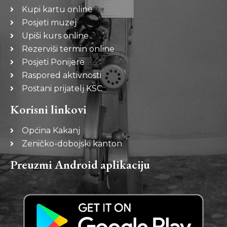
Kupi kartu online
Posjeti muzej
Upiši kurs online
Rezerviši termin online
Posjeti Ponijere
Raspored aktivnosti
Postani prijatelj KSC
Korisni linkovi
Općina Kakanj
Zeničko-dobojski kanton
Preuzmi Android aplikaciju