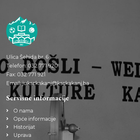
Ulica Šehida br. 6
Telefon: 032 771 920
Fax: 032 771 921
Email: juksckakanj@ksckakanj.ba
Servisne informacije
O nama
Opće informacije
Historijat
Uprava