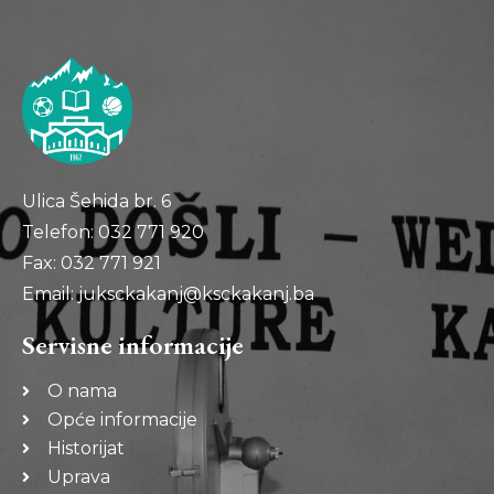
Ulica Šehida br. 6
Telefon: 032 771 920
Fax: 032 771 921
Email: juksckakanj@ksckakanj.ba
Servisne informacije
O nama
Opće informacije
Historijat
Uprava