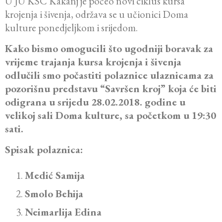
U JU KSC Kakanj je počeo novi ciklus kursa
krojenja i šivenja, održava se u učionici Doma
kulture ponedjeljkom i srijedom.
Kako bismo omogucili što ugodniji boravak za
vrijeme trajanja kursa krojenja i šivenja
odlučili smo počastiti polaznice ulaznicama za
pozorišnu predstavu “Savršen kroj” koja će biti
odigrana u srijedu 28.02.2018. godine u
velikoj sali Doma kulture, sa početkom u 19:30
sati.
Spisak polaznica:
Medić Samija
Smolo Behija
Neimarlija Edina