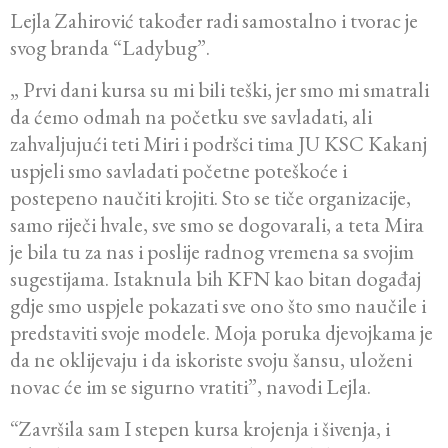
Lejla Zahirović također radi samostalno i tvorac je
svog branda “Ladybug”.
„ Prvi dani kursa su mi bili teški, jer smo mi smatrali
da ćemo odmah na početku sve savladati, ali
zahvaljujući teti Miri i podršci tima JU KSC Kakanj
uspjeli smo savladati početne poteškoće i
postepeno naučiti krojiti. Sto se tiče organizacije,
samo riječi hvale, sve smo se dogovarali, a teta Mira
je bila tu za nas i poslije radnog vremena sa svojim
sugestijama. Istaknula bih KFN kao bitan događaj
gdje smo uspjele pokazati sve ono što smo naučile i
predstaviti svoje modele. Moja poruka djevojkama je
da ne oklijevaju i da iskoriste svoju šansu, uloženi
novac će im se sigurno vratiti”, navodi Lejla.
“Završila sam I stepen kursa krojenja i šivenja, i