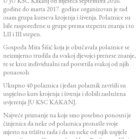
U JU KSC Kakanj od mjeseca septembra 2016.
godine do marta 2017. godine organizovan je rad
osam grupa kurseva krojenja i šivenja. Polaznice su
bile raspoređene u grupe prema stepenu znanja i to
I,II i III stepen.
Gospođa Mira Šišić koja je obučavala polaznice se
neizmjerno trudila da svakoj djevojci prenese znanje,
te se kroz individualni rad posvetila svakoj od njih
ponaosob.
Ukupno 40 polaznica i jedan polaznik završili su
uspješno kurs krojenja i šivenja i dobili zaslužena
uvjerenja JU KSC KAKANJ.
Najveće priznanje na koje smo posebno ponosni je
činjenica da neke od polaznica pronašle svoje
mjesto na tržištu rada i da su neke od njih uspjele