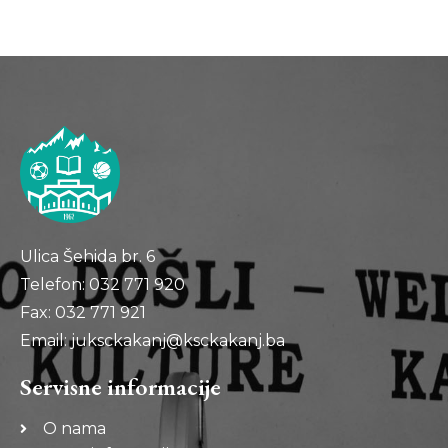
Ulica Šehida br. 6
Telefon: 032 771 920
Fax: 032 771 921
Email: juksckakanj@ksckakanj.ba
Servisne informacije
O nama