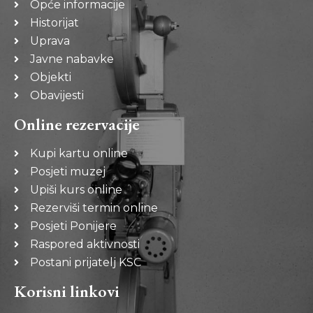
Opće informacije
Historijat
Uprava
Javne nabavke
Objekti
Obavijesti
Online rezervacije
Kupi kartu online
Posjeti muzej
Upiši kurs online
Rezerviši termin online
Posjeti Ponijere
Raspored aktivnosti
Postani prijatelj KSC
Korisni linkovi