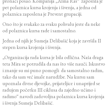
pronaći posao. Kompanija „Alma Ras“ zaposlila je
pet polaznica kursa krojenja i šivenja, a jedna od
polaznica zaposlena je Prevent grupaciji.
Ono što je svakako za svaku pohvalu jeste da neke
od polaznica kursa rade i samostalno.
Jedna od njih je Sumeja Delibašić koja je završila II
stepen kursa krojenja i šivenja.
„Organizacija rada kursa je bila odlična. Naša draga
teta Mira se potrudila da nas što više nauči. Iskustvo
i znanje su mi puno pomogli da samostalno radim,
tako da sam već imale narudžbe. Na kursu sam
upoznala divne djevojke, prijateljice i unaprijed se
radujem početku III ciklusa da zajedno učimo i
radimo“ navodi zadovoljna polaznica kursa krojenja
i šivenja Sumeja Delibašić.