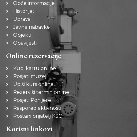
Opće informacije
Historijat
Uprava
Javne nabavke
Objekti
Obavijesti
Online rezervacije
Kupi kartu online
Posjeti muzej
Upiši kurs online
Rezerviši termin online
Posjeti Ponijere
Raspored aktivnosti
Postani prijatelj KSC
Korisni linkovi