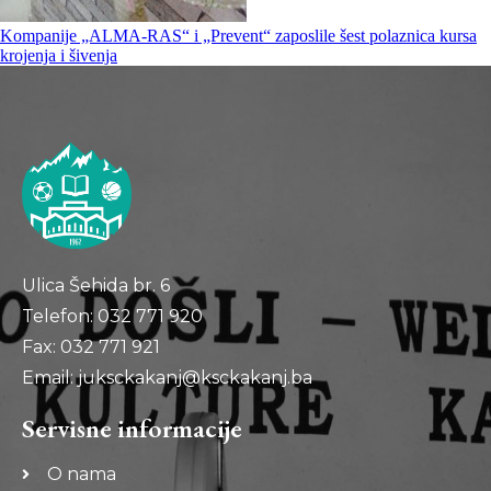
Kompanije „ALMA-RAS“ i „Prevent“ zaposlile šest polaznica kursa
krojenja i šivenja
Ulica Šehida br. 6
Telefon: 032 771 920
Fax: 032 771 921
Email: juksckakanj@ksckakanj.ba
Servisne informacije
O nama