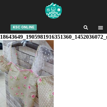
KSC ONLINE
18643649_1905981916351360_1452036072_