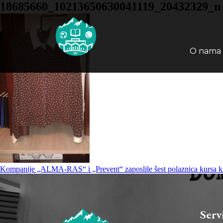
18685660_10213650630041119_20432329_n
O nama
Kompanije „ALMA-RAS“ i „Prevent“ zaposlile šest polaznica kursa kro
Serv