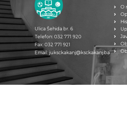
O 
Op
His
Ulica Šehida br. 6
Up
Ja
Telefon: 032 771 920
Ob
Fax: 032 771 921
Oba
Email: juksckakanj@ksckakanj.ba