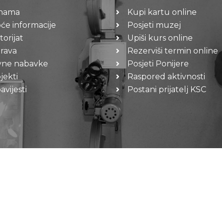
nama
Kupi kartu online
će informacije
Posjeti muzej
torijat
Upiši kurs online
rava
Rezerviši termin online
vne nabavke
Posjeti Ponijere
jekti
Raspored aktivnosti
vijesti
Postani prijatelj KSC