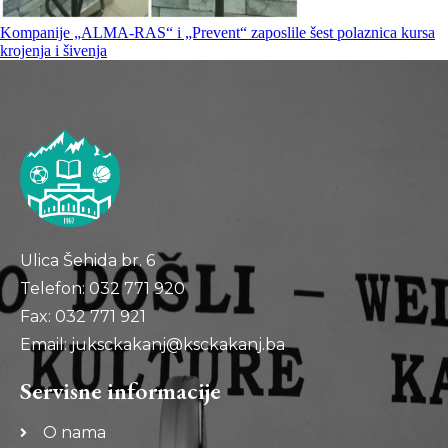
Kompanije „ALMA-RAS“ i „Prevent“ zaposlile šest polaznica kursa
krojenja i šivenja
Ulica Šehida br. 6
Telefon: 032 771 920
Fax: 032 771 921
Email: juksckakanj@ksckakanj.ba
Servisne informacije
O nama