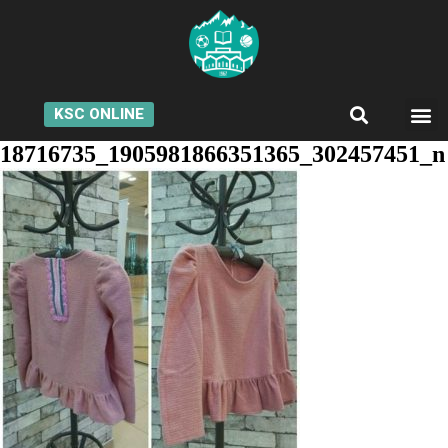
KSC ONLINE
18716735_1905981866351365_302457451_n