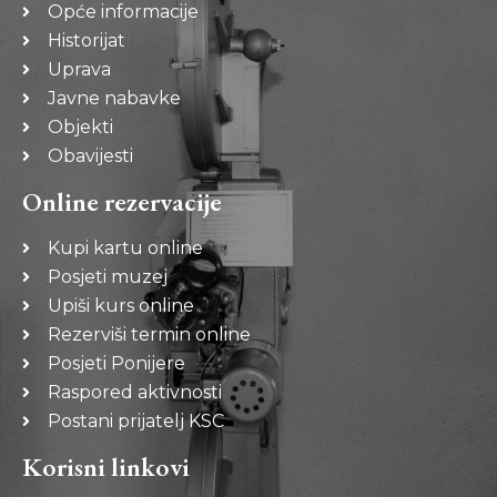
Opće informacije
Historijat
Uprava
Javne nabavke
Objekti
Obavijesti
Online rezervacije
Kupi kartu online
Posjeti muzej
Upiši kurs online
Rezerviši termin online
Posjeti Ponijere
Raspored aktivnosti
Postani prijatelj KSC
Korisni linkovi