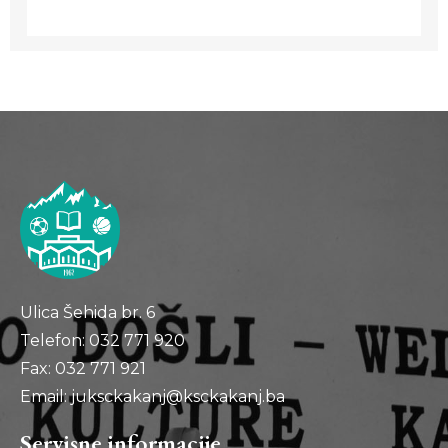
Ulica Šehida br. 6
Telefon: 032 771 920
Fax: 032 771 921
Email: juksckakanj@ksckakanj.ba
Servisne informacije