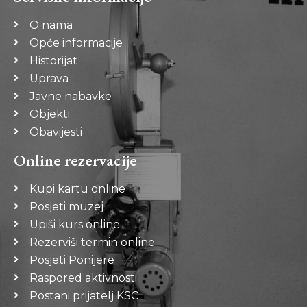
O nama
Opće informacije
Historijat
Uprava
Javne nabavke
Objekti
Obavijesti
Online rezervacije
Kupi kartu online
Posjeti muzej
Upiši kurs online
Rezerviši termin online
Posjeti Ponijere
Raspored aktivnosti
Postani prijatelj KSC