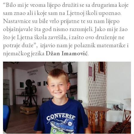
“Bilo mi je veoma lijepo družiti se sa drugarima koje
sam znao ali i koje sam na Ljetnoj školi upoznao.
Nastavnice su bile vrlo prijatne te su nam lijepo
objašnjavale šta god nismo razumjeli. Jako mi je žao
što je Ljetna škola završila, i zašto ovo druženje ne
potraje duže”, izjavio nam je polaznik matematike i
njemačkog jezika
Džan Imamović
.