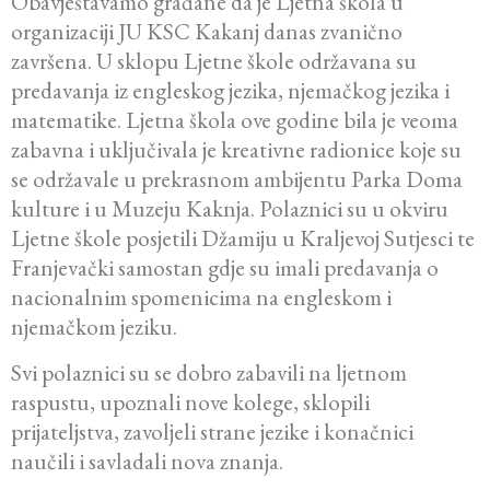
Obavještavamo građane da je Ljetna škola u
organizaciji JU KSC Kakanj danas zvanično
završena. U sklopu Ljetne škole održavana su
predavanja iz engleskog jezika, njemačkog jezika i
matematike. Ljetna škola ove godine bila je veoma
zabavna i uključivala je kreativne radionice koje su
se održavale u prekrasnom ambijentu Parka Doma
kulture i u Muzeju Kaknja. Polaznici su u okviru
Ljetne škole posjetili Džamiju u Kraljevoj Sutjesci te
Franjevački samostan gdje su imali predavanja o
nacionalnim spomenicima na engleskom i
njemačkom jeziku.
Svi polaznici su se dobro zabavili na ljetnom
raspustu, upoznali nove kolege, sklopili
prijateljstva, zavoljeli strane jezike i konačnici
naučili i savladali nova znanja.