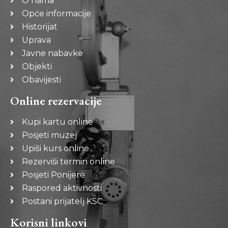
O nama
Opće informacije
Historijat
Uprava
Javne nabavke
Objekti
Obavijesti
Online rezervacije
Kupi kartu online
Posjeti muzej
Upiši kurs online
Rezerviši termin online
Posjeti Ponijere
Raspored aktivnosti
Postani prijatelj KSC
Korisni linkovi