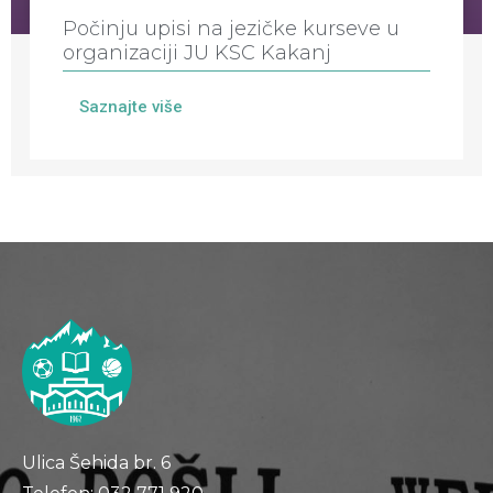
Počinju upisi na jezičke kurseve u
organizaciji JU KSC Kakanj
Saznajte više
Ulica Šehida br. 6