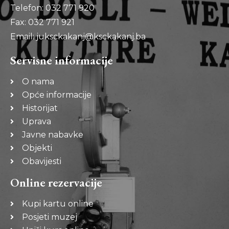
Telefon: 032 771 920
Fax: 032 771 921
Email: juksckakanj@ksckakanj.ba
Servisne informacije
O nama
Opće informacije
Historijat
Uprava
Javne nabavke
Objekti
Obavijesti
Online rezervacije
Kupi kartu online
Posjeti muzej