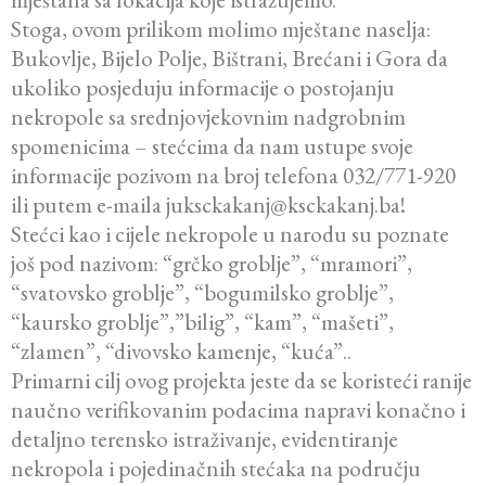
Stoga, ovom prilikom molimo mještane naselja:
Bukovlje, Bijelo Polje, Bištrani, Brećani i Gora da
ukoliko posjeduju informacije o postojanju
nekropole sa srednjovjekovnim nadgrobnim
spomenicima – stećcima da nam ustupe svoje
informacije pozivom na broj telefona 032/771-920
ili putem e-maila juksckakanj@ksckakanj.ba!
Stećci kao i cijele nekropole u narodu su poznate
još pod nazivom: “grčko groblje”, “mramori”,
“svatovsko groblje”, “bogumilsko groblje”,
“kaursko groblje”,”bilig”, “kam”, “mašeti”,
“zlamen”, “divovsko kamenje, “kuća”..
Primarni cilj ovog projekta jeste da se koristeći ranije
naučno verifikovanim podacima napravi konačno i
detaljno terensko istraživanje, evidentiranje
nekropola i pojedinačnih stećaka na području