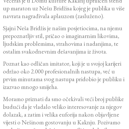
Večeras je u Domu kulture Kakanj upriličen stend
up maraton uz Nešu Bridžisa kojeg je publika u više
navrata nagrađivala aplauzom (zasluženo).
Sjajni Neša Bridžis je našim posjetiocima, na njemu
prepoznatljiv stil, pričao o imaginarnim likovima,
ljudskim problemima, strahovima i nadanjima, te
ostalim svakodnevnim dešavanjima iz života.
Poznat kao odličan imitator, koji je u svojoj karijeri
održao oko 2.000 profesionalnih nastupa, već u
prvim minutama svog nastupa pridobio je publiku i
izazvao mnogo smijeha.
Moramo priznati da smo očekivali veći broj publike
budući da je vladalo veliko interesovanje za njegov
dolazak, a zatim i velika euforija nakon objavljene
vijesti o Nešinom gostovanju u Kaknju. Pozivamo