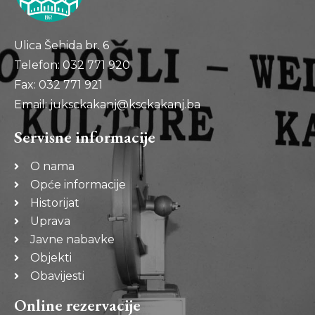
Ulica Šehida br. 6
Telefon: 032 771 920
Fax: 032 771 921
Email: juksckakanj@ksckakanj.ba
Servisne informacije
O nama
Opće informacije
Historijat
Uprava
Javne nabavke
Objekti
Obavijesti
Online rezervacije