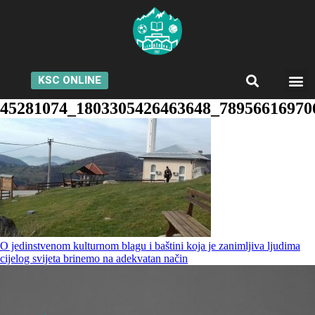
KSC ONLINE
45281074_1803305426463648_78956616970
O jedinstvenom kulturnom blagu i baštini koja je zanimljiva ljudima
cijelog svijeta brinemo na adekvatan način