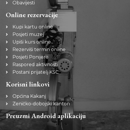
Obavijesti
Online rezervacije
Kupi kartu online
Posjeti muzej
Upiši kurs online
Rezerviši termin online
Posjeti Ponijere
Raspored aktivnosti
Postani prijatelj KSC
Korisni linkovi
Općina Kakanj
Zeničko-dobojski kanton
Preuzmi Android aplikaciju