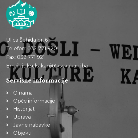
Ulica Šehida br. 6
Telefon: 032 771 920
Fax: 032 771 921
Email: juksckakanj@ksckakanj.ba
Servisne informacije
O nama
Opće informacije
Historijat
Uprava
Javne nabavke
Objekti