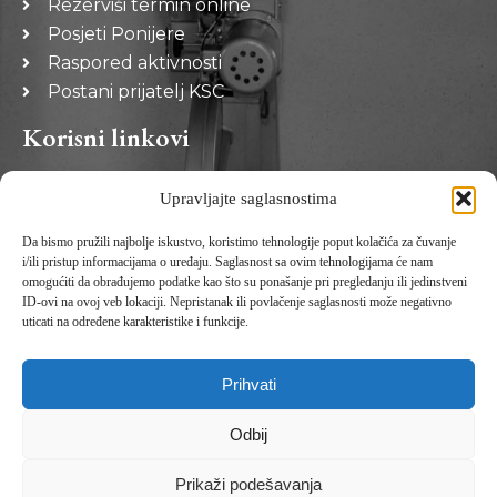
Rezerviši termin online
Posjeti Ponijere
Raspored aktivnosti
Postani prijatelj KSC
Korisni linkovi
Općina Kakanj
Upravljajte saglasnostima
Zeničko-dobojski kanton
Da bismo pružili najbolje iskustvo, koristimo tehnologije poput kolačića za čuvanje
Preuzmi Android aplikaciju
i/ili pristup informacijama o uređaju. Saglasnost sa ovim tehnologijama će nam
omogućiti da obrađujemo podatke kao što su ponašanje pri pregledanju ili jedinstveni
ID-ovi na ovoj veb lokaciji. Nepristanak ili povlačenje saglasnosti može negativno
uticati na određene karakteristike i funkcije.
Prihvati
Odbij
Prikaži podešavanja