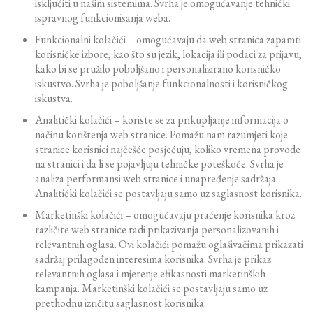
isključiti u našim sistemima. Svrha je omogućavanje tehnički
ispravnog funkcionisanja weba.
Funkcionalni kolačići – omogućavaju da web stranica zapamti
korisničke izbore, kao što su jezik, lokacija ili podaci za prijavu,
kako bi se pružilo poboljšano i personalizirano korisničko
iskustvo. Svrha je poboljšanje funkcionalnosti i korisničkog
iskustva.
Analitički kolačići – koriste se za prikupljanje informacija o
načinu korištenja web stranice. Pomažu nam razumjeti koje
stranice korisnici najčešće posjećuju, koliko vremena provode
na stranici i da li se pojavljuju tehničke poteškoće. Svrha je
analiza performansi web stranice i unapređenje sadržaja.
Analitički kolačići se postavljaju samo uz saglasnost korisnika.
Marketinški kolačići – omogućavaju praćenje korisnika kroz
različite web stranice radi prikazivanja personalizovanih i
relevantnih oglasa. Ovi kolačići pomažu oglašivačima prikazati
sadržaj prilagođen interesima korisnika. Svrha je prikaz
relevantnih oglasa i mjerenje efikasnosti marketinških
kampanja. Marketinški kolačići se postavljaju samo uz
prethodnu izričitu saglasnost korisnika.