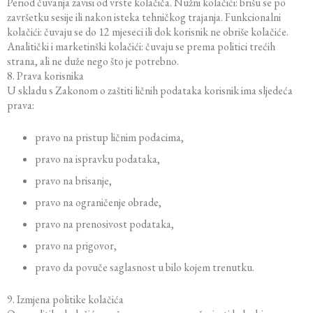
Period čuvanja zavisi od vrste kolačiča. Nužni kolačići: brišu se po
završetku sesije ili nakon isteka tehničkog trajanja. Funkcionalni
kolačići: čuvaju se do 12 mjeseci ili dok korisnik ne obriše kolačiće.
Analitički i marketinški kolačići: čuvaju se prema politici trećih
strana, ali ne duže nego što je potrebno.
8. Prava korisnika
U skladu s Zakonom o zaštiti ličnih podataka korisnik ima sljedeća
prava:
pravo na pristup ličnim podacima,
pravo na ispravku podataka,
pravo na brisanje,
pravo na ograničenje obrade,
pravo na prenosivost podataka,
pravo na prigovor,
pravo da povuče saglasnost u bilo kojem trenutku.
9. Izmjena politike kolačića