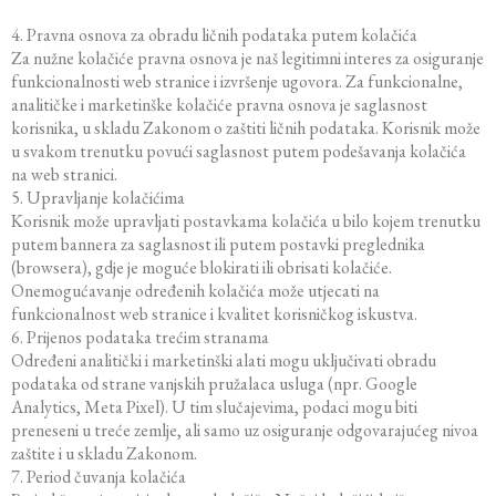
4. Pravna osnova za obradu ličnih podataka putem kolačića
Za nužne kolačiće pravna osnova je naš legitimni interes za osiguranje
funkcionalnosti web stranice i izvršenje ugovora. Za funkcionalne,
analitičke i marketinške kolačiće pravna osnova je saglasnost
korisnika, u skladu Zakonom o zaštiti ličnih podataka. Korisnik može
u svakom trenutku povući saglasnost putem podešavanja kolačića
na web stranici.
5. Upravljanje kolačićima
Korisnik može upravljati postavkama kolačića u bilo kojem trenutku
putem bannera za saglasnost ili putem postavki preglednika
(browsera), gdje je moguće blokirati ili obrisati kolačiće.
Onemogućavanje određenih kolačića može utjecati na
funkcionalnost web stranice i kvalitet korisničkog iskustva.
6. Prijenos podataka trećim stranama
Određeni analitički i marketinški alati mogu uključivati obradu
podataka od strane vanjskih pružalaca usluga (npr. Google
Analytics, Meta Pixel). U tim slučajevima, podaci mogu biti
preneseni u treće zemlje, ali samo uz osiguranje odgovarajućeg nivoa
zaštite i u skladu Zakonom.
7. Period čuvanja kolačića