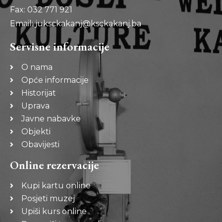
Fax: 032 771 921
Email: juksckakanj@ksckakanj.ba
Servisne informacije
O nama
Opće informacije
Historijat
Uprava
Javne nabavke
Objekti
Obavijesti
Online rezervacije
Kupi kartu online
Posjeti muzej
Upiši kurs online