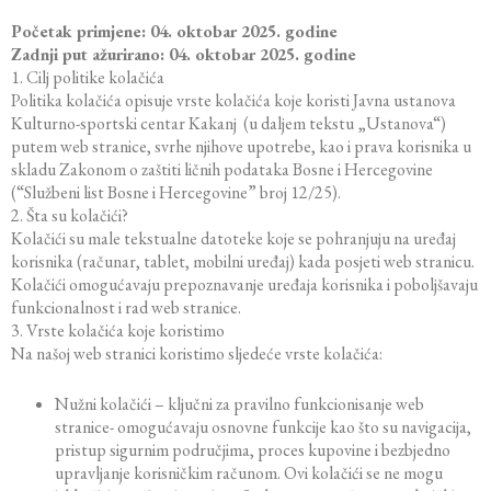
Početak primjene: 04. oktobar 2025. godine
Zadnji put ažurirano: 04. oktobar 2025. godine
1. Cilj politike kolačića
Politika kolačića opisuje vrste kolačića koje koristi Javna ustanova
Kulturno-sportski centar Kakanj (u daljem tekstu „Ustanova“)
putem web stranice, svrhe njihove upotrebe, kao i prava korisnika u
skladu Zakonom o zaštiti ličnih podataka Bosne i Hercegovine
(“Službeni list Bosne i Hercegovine” broj 12/25).
2. Šta su kolačići?
Kolačići su male tekstualne datoteke koje se pohranjuju na uređaj
korisnika (računar, tablet, mobilni uređaj) kada posjeti web stranicu.
Kolačići omogućavaju prepoznavanje uređaja korisnika i poboljšavaju
funkcionalnost i rad web stranice.
3. Vrste kolačića koje koristimo
Na našoj web stranici koristimo sljedeće vrste kolačića:
Nužni kolačići – ključni za pravilno funkcionisanje web
stranice- omogućavaju osnovne funkcije kao što su navigacija,
pristup sigurnim područjima, proces kupovine i bezbjedno
upravljanje korisničkim računom. Ovi kolačići se ne mogu