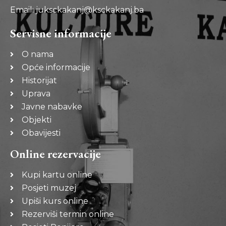
Email: juksckakanj@ksckakanj.ba
Servisne informacije
O nama
Opće informacije
Historijat
Uprava
Javne nabavke
Objekti
Obavijesti
Online rezervacije
Kupi kartu online
Posjeti muzej
Upiši kurs online
Rezerviši termin online