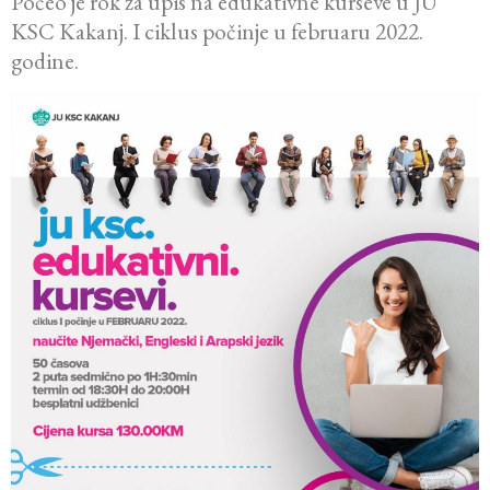
Počeo je rok za upis na edukativne kurseve u JU
KSC Kakanj. I ciklus počinje u februaru 2022.
godine.