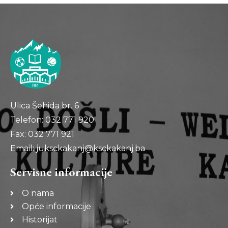
Ulica Šehida br. 6
Telefon: 032 771 920
Fax: 032 771 921
Email: juksckakanj@ksckakanj.ba
Servisne informacije
O nama
Opće informacije
Historijat