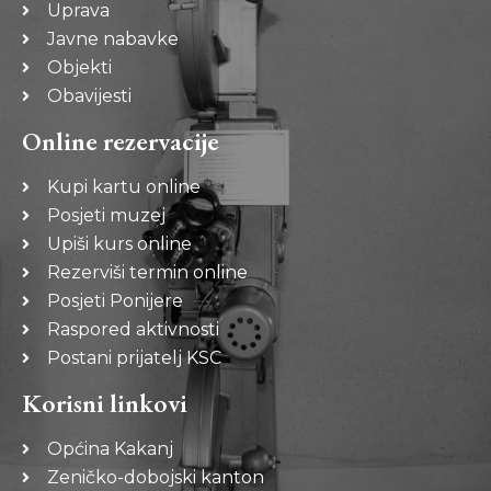
Uprava
Javne nabavke
Objekti
Obavijesti
Online rezervacije
Kupi kartu online
Posjeti muzej
Upiši kurs online
Rezerviši termin online
Posjeti Ponijere
Raspored aktivnosti
Postani prijatelj KSC
Korisni linkovi
Općina Kakanj
Zeničko-dobojski kanton