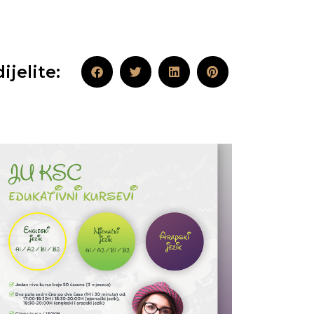
ijelite: