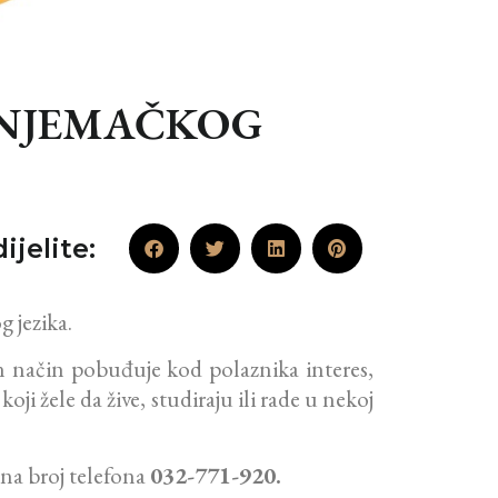
A NJEMAČKOG
ijelite:
 jezika.
n način pobuđuje kod polaznika interes,
i žele da žive, studiraju ili rade u nekoj
e na broj telefona
032-771-920.