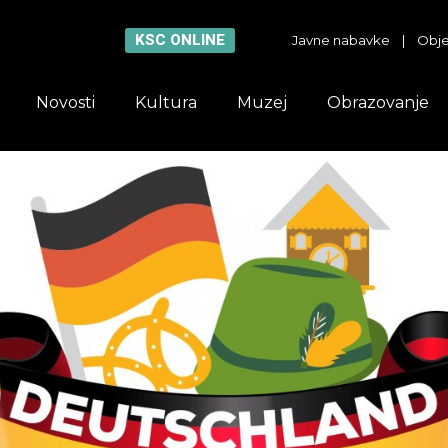
KSC ONLINE
Javne nabavke
|
Obje
Novosti
Kultura
Muzej
Obrazovanje