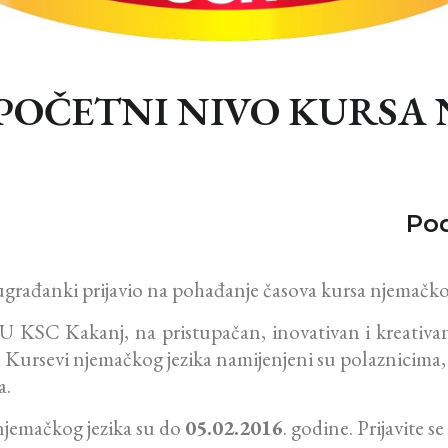
A POČETNI NIVO KURS
Pod
sugrađanki prijavio na pohađanje časova kursa njemačkog
JU KSC Kakanj, na pristupačan, inovativan i kreativa
Kursevi njemačkog jezika namijenjeni su polaznicima, koj
a.
 njemačkog jezika su do
05.02.2016
. godine. Prijavite s