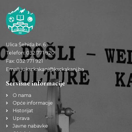
Ulica Šehida br. 6
Telefon: 032 771 920
Fax: 032 771 921
Email: juksckakanj@ksckakanj.ba
Servisne informacije
O nama
Opće informacije
Historijat
Uprava
Javne nabavke