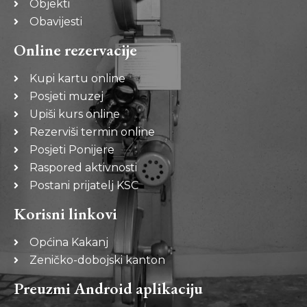
Objekti
Obavijesti
Online rezervacije
Kupi kartu online
Posjeti muzej
Upiši kurs online
Rezerviši termin online
Posjeti Ponijere
Raspored aktivnosti
Postani prijatelj KSC
Korisni linkovi
Općina Kakanj
Zeničko-dobojski kanton
Preuzmi Android aplikaciju