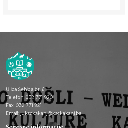
Ulica Šehida br. 6
Telefon: 032 771 920
Fax: 032 771 921
Email: juksckakanj@ksckakanj.ba
Servisne informacije