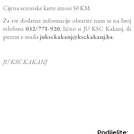
Cijena sezonske karte iznosi 50 KM.
Za sve dodatne informacije obratite nam se na broj
telefona
032/771-920
, lično u JU KSC Kakanj, ili
putem e-maila
juksckakanj@ksckakanj.ba
.
JU KSC KAKANJ
Podijelite: