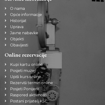
O nama
Opće informacije
Historijat
Uprava
Javne nabavke
Objekti
Obavijesti
Online rezervacije
Kupi kartu online
Posjeti muzej
Upiši kurs online
Rezerviši termin online
Posjeti Ponijere
Raspored aktivnosti
Postani prijatelj KSC