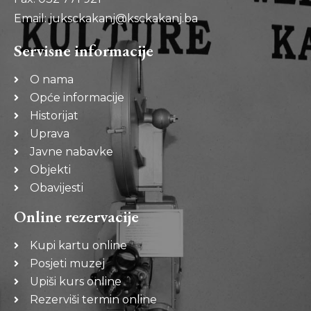
Email: juksckakanj@ksckakanj.ba
Servisne informacije
O nama
Opće informacije
Historijat
Uprava
Javne nabavke
Objekti
Obavijesti
Online rezervacije
Kupi kartu online
Posjeti muzej
Upiši kurs online
Rezerviši termin online