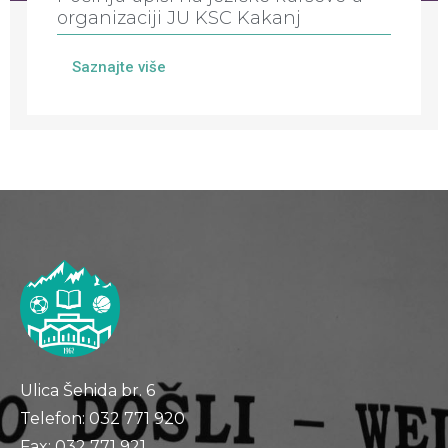
organizaciji JU KSC Kakanj
Saznajte više
Ulica Šehida br. 6
Telefon: 032 771 920
Fax: 032 771 921