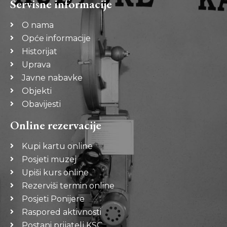
Servisne informacije
O nama
Opće informacije
Historijat
Uprava
Javne nabavke
Objekti
Obavijesti
Online rezervacije
Kupi kartu online
Posjeti muzej
Upiši kurs online
Rezerviši termin online
Posjeti Ponijere
Raspored aktivnosti
Postani prijatelj KSC