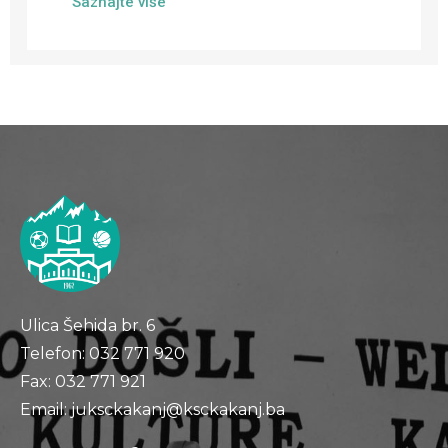
Saznajte više
Ulica Šehida br. 6
Telefon: 032 771 920
Fax: 032 771 921
Email: juksckakanj@ksckakanj.ba