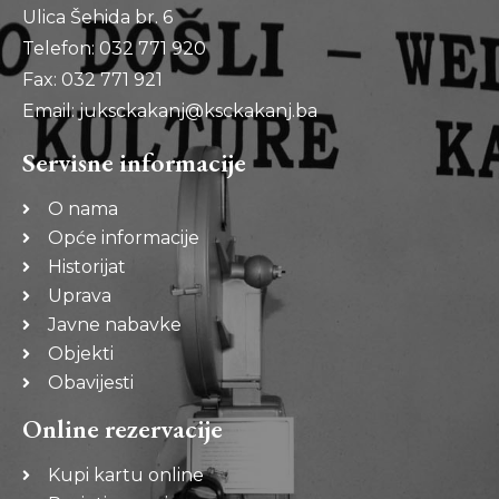
Ulica Šehida br. 6
Telefon: 032 771 920
Fax: 032 771 921
Email: juksckakanj@ksckakanj.ba
Servisne informacije
O nama
Opće informacije
Historijat
Uprava
Javne nabavke
Objekti
Obavijesti
Online rezervacije
Kupi kartu online