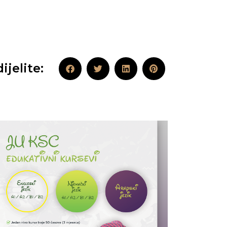
ijelite: