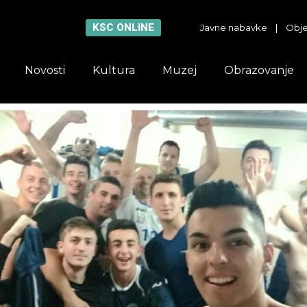
KSC ONLINE
Javne nabavke
|
Obje
Novosti
Kultura
Muzej
Obrazovanje