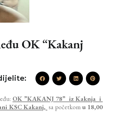
zmeđu OK “Kakanj
ijelite:
među:
OK ”KAKANJ 78” iz Kaknja i
rani KSC Kakanj,
sa početkom
u 18,00