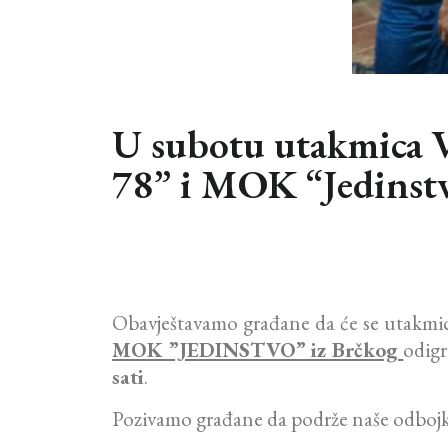
U subotu utakmica V
78” i MOK “Jedinst
Obavještavamo građane da će se utakmi
MOK ”JEDINSTVO” iz Brčkog
odig
sati
.
Pozivamo građane da podrže naše odbojk