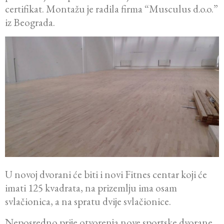
certifikat. Montažu je radila firma “Musculus d.o.o.”
iz Beograda.
U novoj dvorani će biti i novi Fitnes centar koji će
imati 125 kvadrata, na prizemlju ima osam
svlačionica, a na spratu dvije svlačionice.
Neposredno prije otvorenja nove sportske dvorane