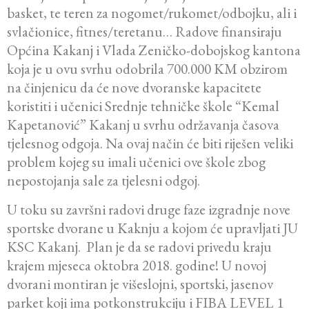
basket, te teren za nogomet/rukomet/odbojku, ali i
svlačionice, fitnes/teretanu… Radove finansiraju
Općina Kakanj i Vlada Zeničko-dobojskog kantona
koja je u ovu svrhu odobrila 700.000 KM obzirom
na činjenicu da će nove dvoranske kapacitete
koristiti i učenici Srednje tehničke škole “Kemal
Kapetanović” Kakanj u svrhu održavanja časova
tjelesnog odgoja. Na ovaj način će biti riješen veliki
problem kojeg su imali učenici ove škole zbog
nepostojanja sale za tjelesni odgoj.
U toku su završni radovi druge faze izgradnje nove
sportske dvorane u Kaknju a kojom će upravljati JU
KSC Kakanj. Plan je da se radovi privedu kraju
krajem mjeseca oktobra 2018. godine! U novoj
dvorani montiran je višeslojni, sportski, jasenov
parket koji ima potkonstrukciju i FIBA LEVEL 1