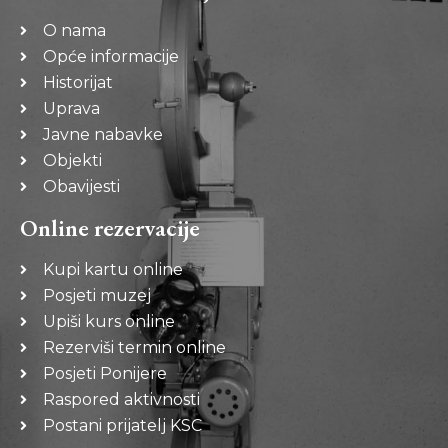
O nama
Opće informacije
Historijat
Uprava
Javne nabavke
Objekti
Obavijesti
Online rezervacije
Kupi kartu online
Posjeti muzej
Upiši kurs online
Rezerviši termin online
Posjeti Ponijere
Raspored aktivnosti
Postani prijatelj KSC