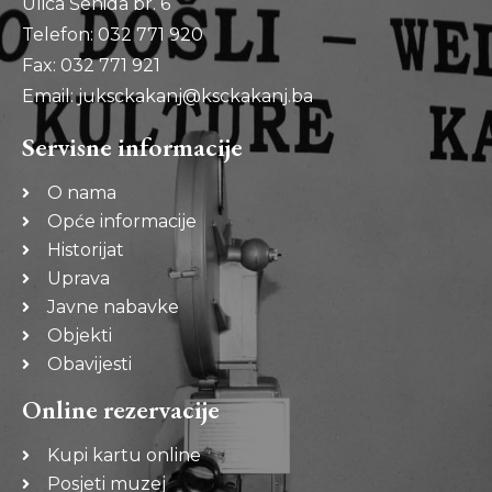
Ulica Šehida br. 6
Telefon: 032 771 920
Fax: 032 771 921
Email: juksckakanj@ksckakanj.ba
Servisne informacije
O nama
Opće informacije
Historijat
Uprava
Javne nabavke
Objekti
Obavijesti
Online rezervacije
Kupi kartu online
Posjeti muzej