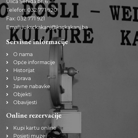
Ulica Šehida br. 6
Telefon: 032 771 920
Fax: 032 771 921
Email: juksckakanj@ksckakanj.ba
Servisne informacije
O nama
Opće informacije
Historijat
Uprava
Javne nabavke
Objekti
Obavijesti
Online rezervacije
Kupi kartu online
Posjeti muzej