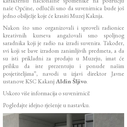
karakterišu nacionalne spomenike na području
naše Općine, odlučili smo da suvenirnica bude još
jedno obilježje koje će krasiti Muzej Kaknja.
Nakon što smo organizovali i sproveli radionice
kreativnih kurseva angažovali smo spoljnog
saradnika koji je radio na izradi suvenira. Također,
svi koji se bave izradom zanimljivih predmeta, a da
su isti prikladni za prodaju u Muzeju, imat će
priliku da iste prezentuju i ponude našim
posjetiteljima”, navodi u izjavi direktor Javne
ustanove KSC Kakanj
Aldin Šljivo
.
Uskoro više informacija o suvenirnici!
Pogledajte idejno rješenje u nastavku.