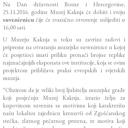
Na Dan državnosti Bosne i Hercegovine,
25.11.2016. godine Muzej Kaknja će dobiti i svoju
suvenirnicu
čije će zvanično otvorenje uslijediti u
16,00 sati.
U Muzeju Kaknja u toku su završni radovi i
pripreme na otvaranju muzejske suvenirnice u kojoj
će posjetioci imati priliku pronaći brojne replike
najznačajnijih eksponata ove institucije, koja se ovim
projektom približava praksi evropskih i svjetskih
muzeja.
“Obzirom da je veliki broj ljubitelja muzejske građe
koji posjećuju Muzej Kaknja, izrazio želju za
kupovinom suvenira sa motivima koji karakterišu
našu lokalnu zajednicu krenuvši od Zgošćanskog
stečka, zlatnog pečatnog prstena, te motiva koji