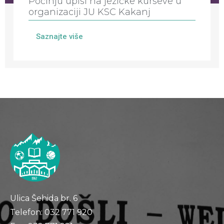
Počinju upisi na jezičke kurseve u
organizaciji JU KSC Kakanj
Saznajte više
Ulica Šehida br. 6
Telefon: 032 771 920