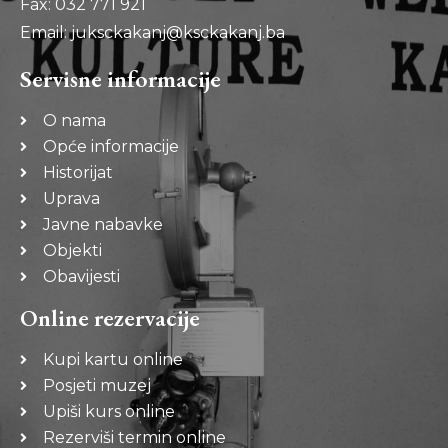
Fax: 032 771 921
Email: juksckakanj@ksckakanj.ba
Servisne informacije
O nama
Opće informacije
Historijat
Uprava
Javne nabavke
Objekti
Obavijesti
Online rezervacije
Kupi kartu online
Posjeti muzej
Upiši kurs online
Rezerviši termin online