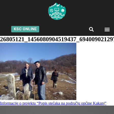
KSC ONLINE
26805121_1456080904519437_69400902129
Informacije o projektu “Popis stećaka na području općine Kakanj”