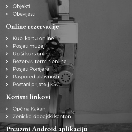
Objekti
Obavijesti
Online rezervacije
Kupi kartu online
Posjeti muzej
Upiši kurs online
Rezerviši termin online
Posjeti Ponijere
Raspored aktivnosti
Postani prijatelj KSC
Korisni linkovi
Općina Kakanj
Zeničko-dobojski kanton
Preuzmi Android aplikaciju