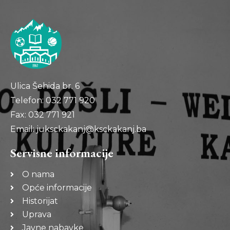
Ulica Šehida br. 6
Telefon: 032 771 920
Fax: 032 771 921
Email: juksckakanj@ksckakanj.ba
Servisne informacije
O nama
Opće informacije
Historijat
Uprava
Javne nabavke