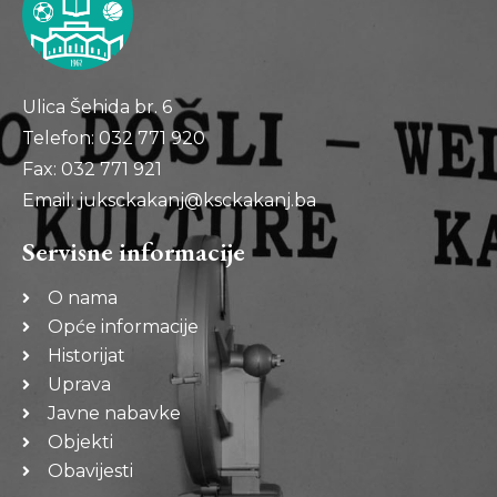
Ulica Šehida br. 6
Telefon: 032 771 920
Fax: 032 771 921
Email: juksckakanj@ksckakanj.ba
Servisne informacije
O nama
Opće informacije
Historijat
Uprava
Javne nabavke
Objekti
Obavijesti