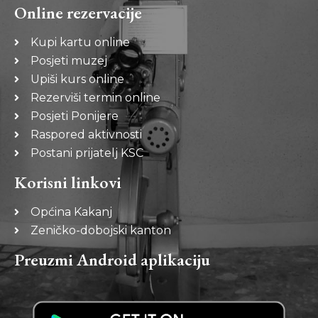
Online rezervacije
Kupi kartu online
Posjeti muzej
Upiši kurs online
Rezerviši termin online
Posjeti Ponijere
Raspored aktivnosti
Postani prijatelj KSC
Korisni linkovi
Općina Kakanj
Zeničko-dobojski kanton
Preuzmi Android aplikaciju