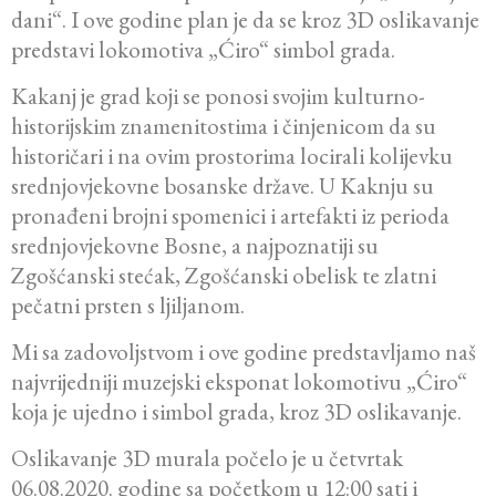
dani“. I ove godine plan je da se kroz 3D oslikavanje
predstavi lokomotiva „Ćiro“ simbol grada.
Kakanj je grad koji se ponosi svojim kulturno-
historijskim znamenitostima i činjenicom da su
historičari i na ovim prostorima locirali kolijevku
srednjovjekovne bosanske države. U Kaknju su
pronađeni brojni spomenici i artefakti iz perioda
srednjovjekovne Bosne, a najpoznatiji su
Zgošćanski stećak, Zgošćanski obelisk te zlatni
pečatni prsten s ljiljanom.
Mi sa zadovoljstvom i ove godine predstavljamo naš
najvrijedniji muzejski eksponat lokomotivu „Ćiro“
koja je ujedno i simbol grada, kroz 3D oslikavanje.
Oslikavanje 3D murala počelo je u četvrtak
06.08.2020. godine sa početkom u 12:00 sati i