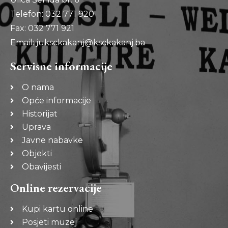
Telefon: 032 771 920
Fax: 032 771 921
Email: juksckakanj@ksckakanj.ba
Servisne informacije
O nama
Opće informacije
Historijat
Uprava
Javne nabavke
Objekti
Obavijesti
Online rezervacije
Kupi kartu online
Posjeti muzej