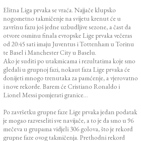
Elitna Liga prvaka se vraća. Najjače klupsko
nogometno takmičenje na svijetu krenut će u
završnu fazu još jedne uzbudljive sezone, a čast da
otvore osminu finala evropske Lige prvaka večeras
od 20:45 sati imaju Juventus i Tottenham u Torinu
te Basel i Manchester City u Baselu.
Ako je suditi po utakmicama i rezultatima koje smo
gledali u grupnoj fazi, nokaut faza Lige prvaka će
donijeti mnogo trenutaka za pamćenje, a vjerovatno
i nove rekorde. Barem će Cristiano Ronaldo i
Lionel Messi pomjerati granice…
Po završetku grupne faze Lige prvaka jedan podatak
je mogao razveseliti sve navijače, a to je da smo u 96
mečeva u grupama vidjeli 306 golova, što je rekord
grupne faze ovog takmičenja. Prethodni rekord