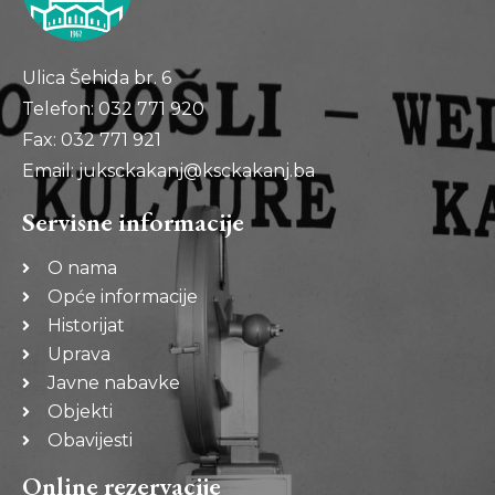
Ulica Šehida br. 6
Telefon: 032 771 920
Fax: 032 771 921
Email: juksckakanj@ksckakanj.ba
Servisne informacije
O nama
Opće informacije
Historijat
Uprava
Javne nabavke
Objekti
Obavijesti
Online rezervacije