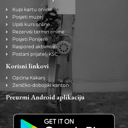
Kupi kartu online
Posjeti muzej
Upiši kurs online
Rezerviši termin online
Posjeti Ponijere
Raspored aktivnosti
Postani prijatelj KSC
Korisni linkovi
Općina Kakanj
Zeničko-dobojski kanton
Preuzmi Android aplikaciju