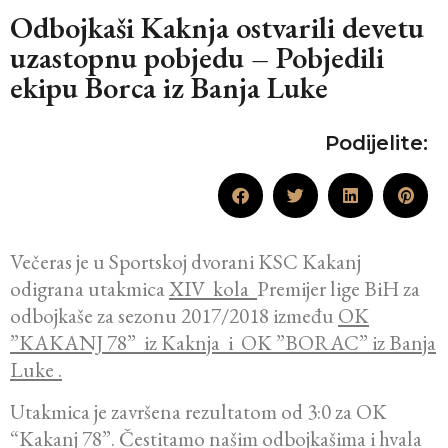
Odbojkaši Kaknja ostvarili devetu
uzastopnu pobjedu – Pobjedili
ekipu Borca iz Banja Luke
Podijelite:
Večeras je u Sportskoj dvorani KSC Kakanj
odigrana utakmica
XIV kola
Premijer lige BiH za
odbojkaše za sezonu 2017/2018 između
OK
”KAKANJ 78” iz Kaknja i OK ”BORAC” iz Banja
Luke .
Utakmica je završena rezultatom od 3:0 za OK
“Kakanj 78”. Čestitamo našim odbojkašima i hvala