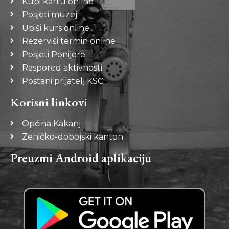
Kupi kartu online
Posjeti muzej
Upiši kurs online
Rezerviši termin online
Posjeti Ponijere
Raspored aktivnosti
Postani prijatelj KSC
Korisni linkovi
Općina Kakanj
Zeničko-dobojski kanton
Preuzmi Android aplikaciju