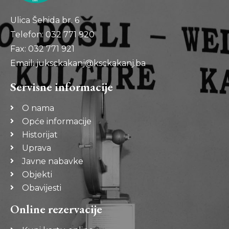
Ulica Šehida br. 6
Telefon: 032 771 920
Fax: 032 771 921
Email: juksckakanj@ksckakanj.ba
Servisne informacije
O nama
Opće informacije
Historijat
Uprava
Javne nabavke
Objekti
Obavijesti
Online rezervacije