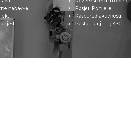
rava
Rezerviši termin online
vne nabavke
Posjeti Ponijere
jekti
Raspored aktivnosti
vijesti
Postani prijatelj KSC