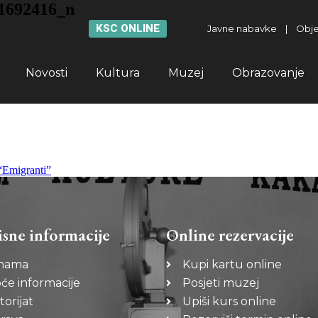
1692416_n
KSC ONLINE
Javne nabavke
|
Obje
Novosti
Kultura
Muzej
Obrazovanje
“Emigranti”
isne informacije
Online rezervacije
nama
Kupi kartu online
će informacije
Posjeti muzej
torijat
Upiši kurs online