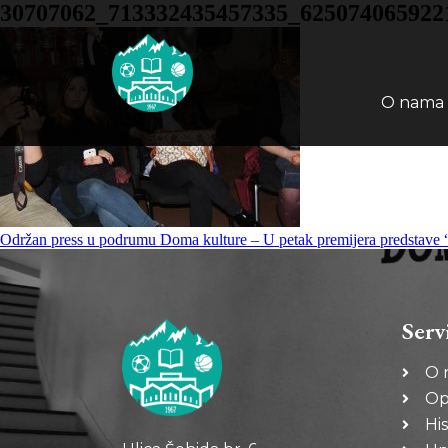
30707062_713332435457335_625074065922
O nama
Održan press u podrumu Doma kulture – U petak premijera predstave 
Serv
O 
Op
His