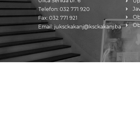
Ulica Šehida br. 6
Up
Ja
Telefon: 032 771 920
Ob
Fax: 032 771 921
Oba
Email: juksckakanj@ksckakanj.ba