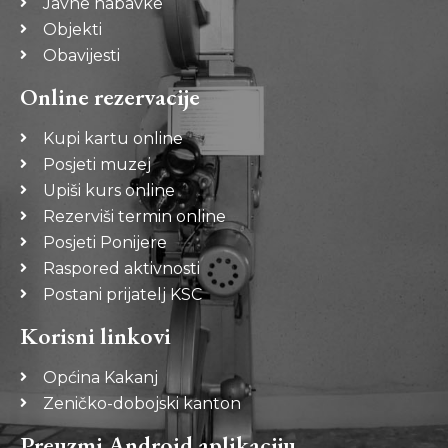
Javne nabavke
Objekti
Obavijesti
Online rezervacije
Kupi kartu online
Posjeti muzej
Upiši kurs online
Rezerviši termin online
Posjeti Ponijere
Raspored aktivnosti
Postani prijatelj KSC
Korisni linkovi
Općina Kakanj
Zeničko-dobojski kanton
Preuzmi Android aplikaciju