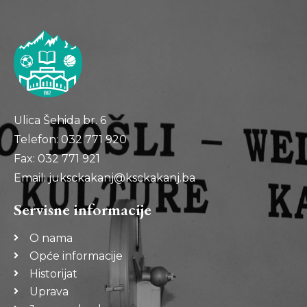
Ulica Šehida br. 6
Telefon: 032 771 920
Fax: 032 771 921
Email: juksckakanj@ksckakanj.ba
Servisne informacije
O nama
Opće informacije
Historijat
Uprava