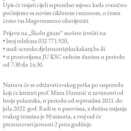
Upis će trajati cijeli septembar mjesec kada zvanično
počinjemo sa novim ciklusom i sezonom, o čemu
ćemo vas blagovremeno obavijestiti.
Prijavu na „Školu gitare“ možete izvršiti na:
• broj telefona 032 771 920,
• mail: scenske.djelatnosti@ksckakanj.ba ili
• u prostorijama JU KSC radnim danima u periodu
od 7:30 do 14:30.
Nastava će se održavati svakog petka po rasporedu
koji će kreirati prof. Mirza Hatunić u zavisnosti od
broja polaznika, u periodu od septembra 2021. do
jula 2022. god. Radi se u parovima, a dužina trajanja
svakog termina je 90 minuta, a svoj rad će
prezentovati javnosti 2 puta godišnje.