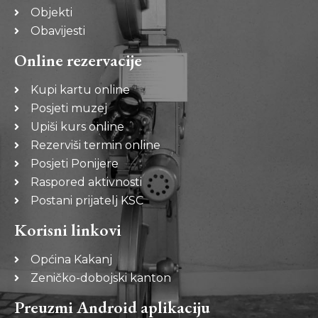
Objekti
Obavijesti
Online rezervacije
Kupi kartu online
Posjeti muzej
Upiši kurs online
Rezerviši termin online
Posjeti Ponijere
Raspored aktivnosti
Postani prijatelj KSC
Korisni linkovi
Općina Kakanj
Zeničko-dobojski kanton
Preuzmi Android aplikaciju