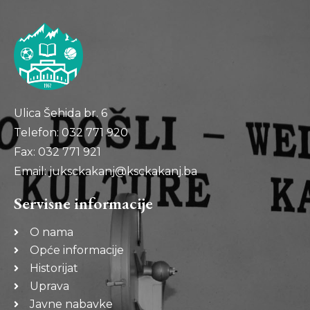
Ulica Šehida br. 6
Telefon: 032 771 920
Fax: 032 771 921
Email: juksckakanj@ksckakanj.ba
Servisne informacije
O nama
Opće informacije
Historijat
Uprava
Javne nabavke