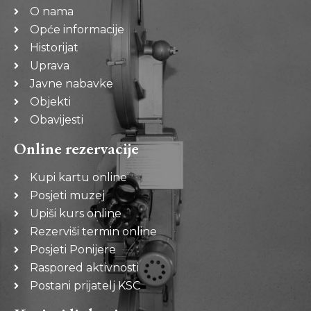
O nama
Opće informacije
Historijat
Uprava
Javne nabavke
Objekti
Obavijesti
Online rezervacije
Kupi kartu online
Posjeti muzej
Upiši kurs online
Rezerviši termin online
Posjeti Ponijere
Raspored aktivnosti
Postani prijatelj KSC