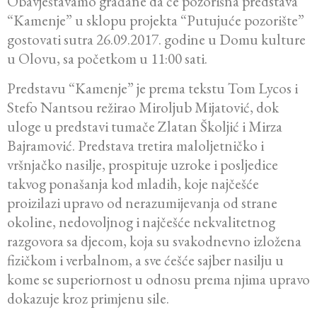
Obavještavamo građane da će pozorišna predstava
“Kamenje” u sklopu projekta “Putujuće pozorište”
gostovati sutra 26.09.2017. godine u Domu kulture
u Olovu, sa početkom u 11:00 sati.
Predstavu “Kamenje” je prema tekstu Tom Lycos i
Stefo Nantsou režirao Miroljub Mijatović, dok
uloge u predstavi tumače Zlatan Školjić i Mirza
Bajramović. Predstava tretira maloljetničko i
vršnjačko nasilje, prospituje uzroke i posljedice
takvog ponašanja kod mladih, koje najčešće
proizilazi upravo od nerazumijevanja od strane
okoline, nedovoljnog i najčešće nekvalitetnog
razgovora sa djecom, koja su svakodnevno izložena
fizičkom i verbalnom, a sve ćešće sajber nasilju u
kome se superiornost u odnosu prema njima upravo
dokazuje kroz primjenu sile.