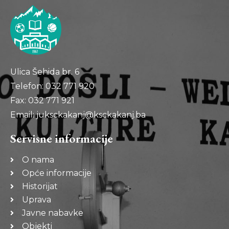
Ulica Šehida br. 6
Telefon: 032 771 920
Fax: 032 771 921
Email: juksckakanj@ksckakanj.ba
Servisne informacije
O nama
Opće informacije
Historijat
Uprava
Javne nabavke
Objekti