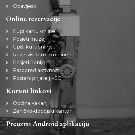
Obavijesti
Online rezervacije
Kupi kartu online
Posjeti muzej
Upiši kurs online
Rezerviši termin online
Posjeti Ponijere
Raspored aktivnosti
Postani prijatelj KSC
Korisni linkovi
Općina Kakanj
Zeničko-dobojski kanton
Preuzmi Android aplikaciju