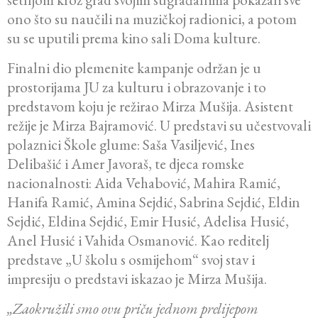
ono što su naučili na muzičkoj radionici, a potom
su se uputili prema kino sali Doma kulture.
Finalni dio plemenite kampanje održan je u
prostorijama JU za kulturu i obrazovanje i to
predstavom koju je režirao Mirza Mušija. Asistent
režije je Mirza Bajramović. U predstavi su učestvovali
polaznici Škole glume: Saša Vasiljević, Ines
Delibašić i Amer Javoraš, te djeca romske
nacionalnosti: Aida Vehabović, Mahira Ramić,
Hanifa Ramić, Amina Sejdić, Sabrina Sejdić, Eldin
Sejdić, Eldina Sejdić, Emir Husić, Adelisa Husić,
Anel Husić i Vahida Osmanović. Kao reditelj
predstave „U školu s osmijehom“ svoj stav i
impresiju o predstavi iskazao je Mirza Mušija.
„Zaokružili smo ovu priču jednom prelijepom