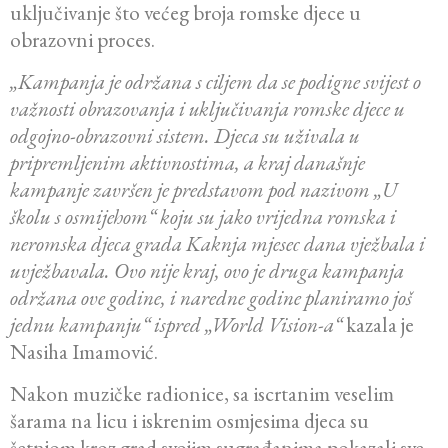
uključivanje što većeg broja romske djece u
obrazovni proces.
„Kampanja je održana s ciljem da se podigne svijest o
važnosti obrazovanja i uključivanja romske djece u
odgojno-obrazovni sistem. Djeca su uživala u
pripremljenim aktivnostima, a kraj današnje
kampanje završen je predstavom pod nazivom „U
školu s osmijehom“ koju su jako vrijedna romska i
neromska djeca grada Kaknja mjesec dana vježbala i
uvježbavala. Ovo nije kraj, ovo je druga kampanja
održana ove godine, i naredne godine planiramo još
jednu kampanju“ ispred „World Vision-a“
kazala je
Nasiha Imamović.
Nakon muzičke radionice, sa iscrtanim veselim
šarama na licu i iskrenim osmjesima djeca su
šetnjom kroz grad svojim sugrađanima pokazali sve