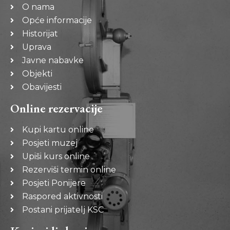
O nama
Opće informacije
Historijat
Uprava
Javne nabavke
Objekti
Obavijesti
Online rezervacije
Kupi kartu online
Posjeti muzej
Upiši kurs online
Rezerviši termin online
Posjeti Ponijere
Raspored aktivnosti
Postani prijatelj KSC