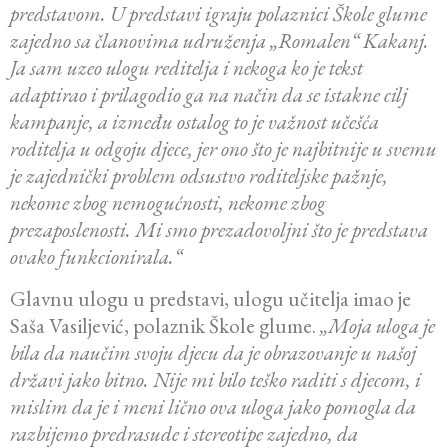
predstavom. U predstavi igraju polaznici Škole glume
zajedno sa članovima udruženja „Romalen“ Kakanj.
Ja sam uzeo ulogu reditelja i nekoga ko je tekst
adaptirao i prilagodio ga na način da se istakne cilj
kampanje, a između ostalog to je važnost učešća
roditelja u odgoju djece, jer ono što je najbitnije u svemu
je zajednički problem odsustvo roditeljske pažnje,
nekome zbog nemogućnosti, nekome zbog
prezaposlenosti. Mi smo prezadovoljni što je predstava
ovako funkcionirala.“
Glavnu ulogu u predstavi, ulogu učitelja imao je
Saša Vasiljević, polaznik Škole glume.
„Moja uloga je
bila da naučim svoju djecu da je obrazovanje u našoj
državi jako bitno. Nije mi bilo teško raditi s djecom, i
mislim da je i meni lično ova uloga jako pomogla da
razbijemo predrasude i stereotipe zajedno, da