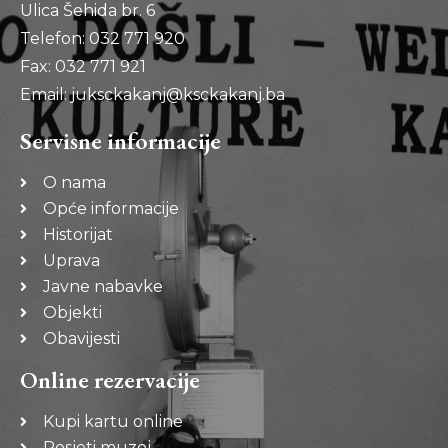
Ulica Šehida br. 6
Telefon: 032 771 920
Fax: 032 771 921
Email: juksckakanj@ksckakanj.ba
Servisne informacije
O nama
Opće informacije
Historijat
Uprava
Javne nabavke
Objekti
Obavijesti
Online rezervacije
Kupi kartu online
Posjeti muzej