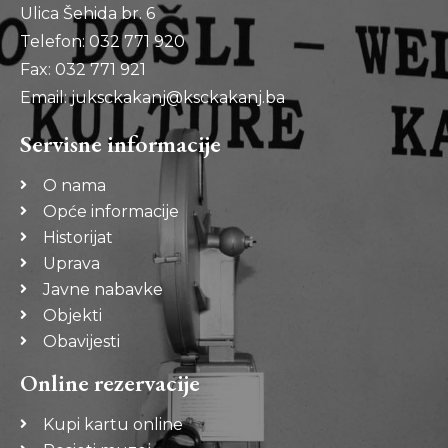
Ulica Šehida br. 6
Telefon: 032 771 920
Fax: 032 771 921
Email: juksckakanj@ksckakanj.ba
Servisne informacije
O nama
Opće informacije
Historijat
Uprava
Javne nabavke
Objekti
Obavijesti
Online rezervacije
Kupi kartu online