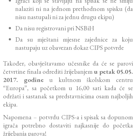
Igrači koji se stavljaju na spisak se ne smiju
nalaziti ni na jednom prethodnom spisku (da
nisu nastupali ni za jednu drugu ekipu)
Da nisu registrovani pri NSBiH
Da su mještani mjesne zajednice za koju
nastupaju uz obavezan dokaz CIPS potvrde
Također, obavještavamo učesnike da će se parovi
četvrtine finala odrediti žrijebanjem
u petak 05.05.
2017. godine
u kultnom školskom centru
“Europa”, sa početkom u 16,00 sati kada će se
održati i sastanak sa predstavnicima osam najboljih
ekipa.
Napomena – potvrdu CIPS-a i spisak sa dopunom
igrača potrebno dostaviti najkasnije do početka
žrijebanja parova!