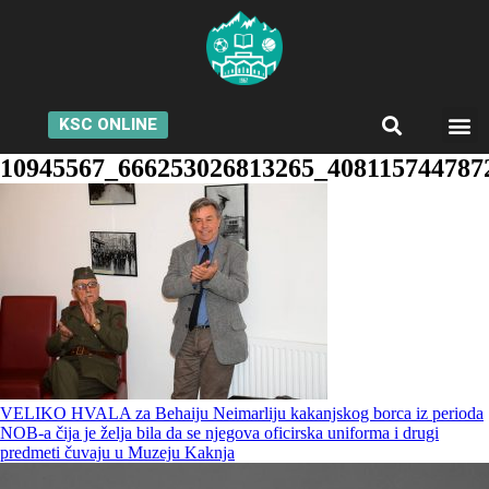
KSC ONLINE
10945567_666253026813265_408115744787
VELIKO HVALA za Behaiju Neimarliju kakanjskog borca iz perioda
NOB-a čija je želja bila da se njegova oficirska uniforma i drugi
predmeti čuvaju u Muzeju Kaknja