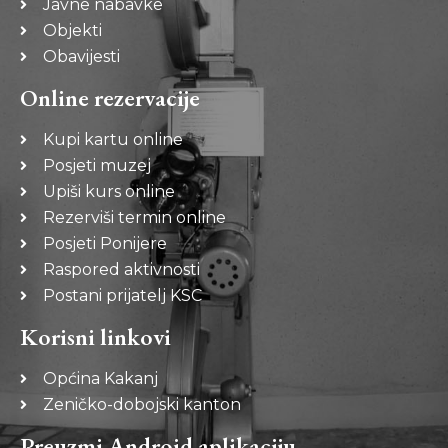
Javne nabavke
Objekti
Obavijesti
Online rezervacije
Kupi kartu online
Posjeti muzej
Upiši kurs online
Rezerviši termin online
Posjeti Ponijere
Raspored aktivnosti
Postani prijatelj KSC
Korisni linkovi
Općina Kakanj
Zeničko-dobojski kanton
Preuzmi Android aplikaciju