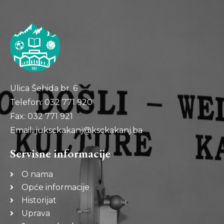
Ulica Šehida br. 6
Telefon: 032 771 920
Fax: 032 771 921
Email: juksckakanj@ksckakanj.ba
Servisne informacije
O nama
Opće informacije
Historijat
Uprava