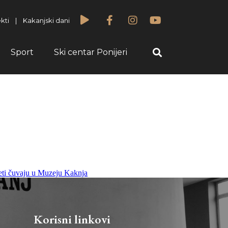
kti
|
Kakanjski dani
Sport
Ski centar Ponijeri
eti čuvaju u Muzeju Kaknja
Korisni linkovi