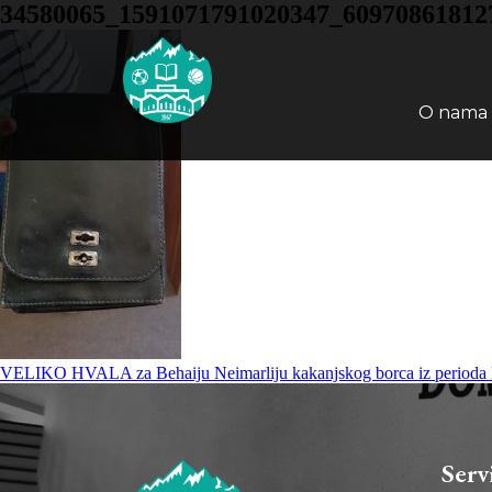
34580065_1591071791020347_60970861812
O nama
VELIKO HVALA za Behaiju Neimarliju kakanjskog borca iz perioda NOB-
Serv