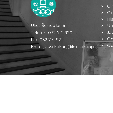
O 
Op
His
Ulica Šehida br. 6
Up
Ja
Telefon: 032 771 920
Ob
Fax: 032 771 921
Oba
Email: juksckakanj@ksckakanj.ba