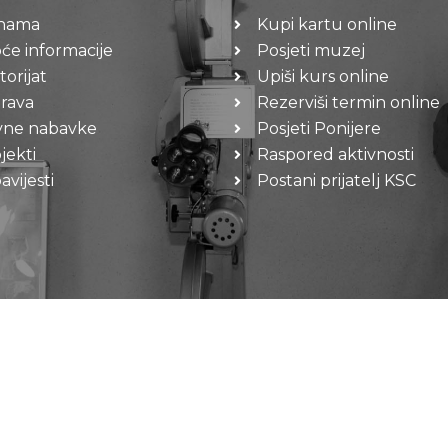
nama
Kupi kartu online
će informacije
Posjeti muzej
torijat
Upiši kurs online
rava
Rezerviši termin online
vne nabavke
Posjeti Ponijere
jekti
Raspored aktivnosti
vijesti
Postani prijatelj KSC