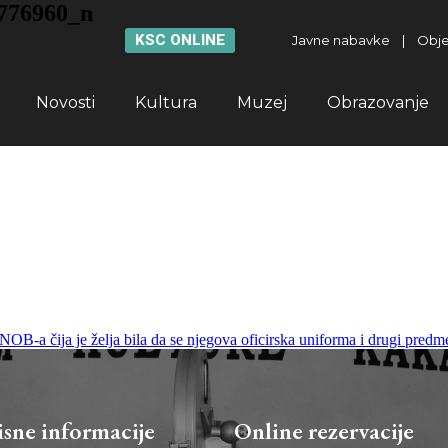
776960_n
KSC ONLINE
Javne nabavke
|
Obje
Novosti
Kultura
Muzej
Obrazovanje
a čija je želja bila da se njegova oficirska uniforma i drugi predm
isne informacije
Online rezervacije