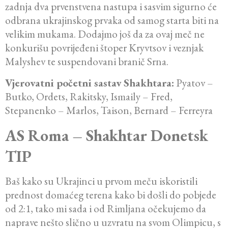
zadnja dva prvenstvena nastupa i sasvim sigurno će
odbrana ukrajinskog prvaka od samog starta biti na
velikim mukama. Dodajmo još da za ovaj meč ne
konkurišu povrijeđeni štoper Kryvtsov i veznjak
Malyshev te suspendovani branič Srna.
Vjerovatni početni sastav Shakhtara:
Pyatov –
Butko, Ordets, Rakitsky, Ismaily – Fred,
Stepanenko – Marlos, Taison, Bernard – Ferreyra
AS Roma – Shakhtar Donetsk
TIP
Baš kako su Ukrajinci u prvom meču iskoristili
prednost domaćeg terena kako bi došli do pobjede
od 2:1, tako mi sada i od Rimljana očekujemo da
naprave nešto slično u uzvratu na svom Olimpicu, s