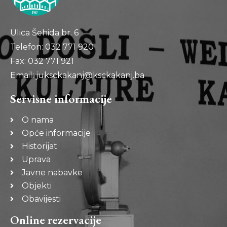
Ulica Šehida br. 6
Telefon: 032 771 920
Fax: 032 771 921
Email: juksckakanj@ksckakanj.ba
Servisne informacije
O nama
Opće informacije
Historijat
Uprava
Javne nabavke
Objekti
Obavijesti
Online rezervacije