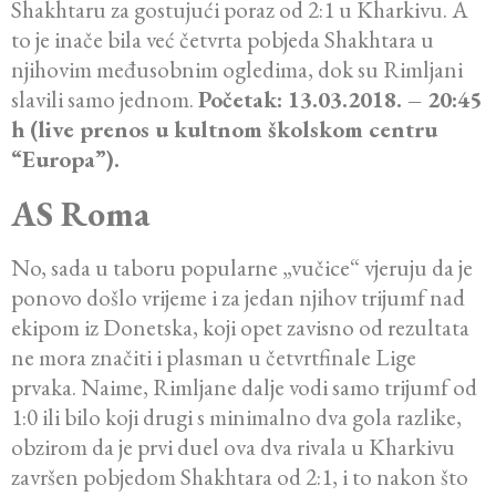
Shakhtaru za gostujući poraz od 2:1 u Kharkivu. A
to je inače bila već četvrta pobjeda Shakhtara u
njihovim međusobnim ogledima, dok su Rimljani
slavili samo jednom.
Početak: 13.03.2018. – 20:45
h (live prenos u kultnom školskom centru
“Europa”).
AS Roma
No, sada u taboru popularne „vučice“ vjeruju da je
ponovo došlo vrijeme i za jedan njihov trijumf nad
ekipom iz Donetska, koji opet zavisno od rezultata
ne mora značiti i plasman u četvrtfinale Lige
prvaka. Naime, Rimljane dalje vodi samo trijumf od
1:0 ili bilo koji drugi s minimalno dva gola razlike,
obzirom da je prvi duel ova dva rivala u Kharkivu
završen pobjedom Shakhtara od 2:1, i to nakon što