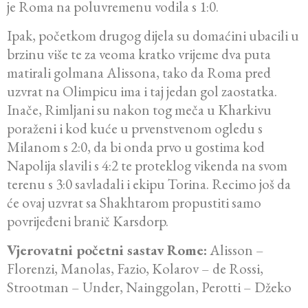
je Roma na poluvremenu vodila s 1:0.
Ipak, početkom drugog dijela su domaćini ubacili u
brzinu više te za veoma kratko vrijeme dva puta
matirali golmana Alissona, tako da Roma pred
uzvrat na Olimpicu ima i taj jedan gol zaostatka.
Inače, Rimljani su nakon tog meča u Kharkivu
poraženi i kod kuće u prvenstvenom ogledu s
Milanom s 2:0, da bi onda prvo u gostima kod
Napolija slavili s 4:2 te proteklog vikenda na svom
terenu s 3:0 savladali i ekipu Torina. Recimo još da
će ovaj uzvrat sa Shakhtarom propustiti samo
povrijeđeni branič Karsdorp.
Vjerovatni početni sastav Rome:
Alisson –
Florenzi, Manolas, Fazio, Kolarov – de Rossi,
Strootman – Under, Nainggolan, Perotti – Džeko