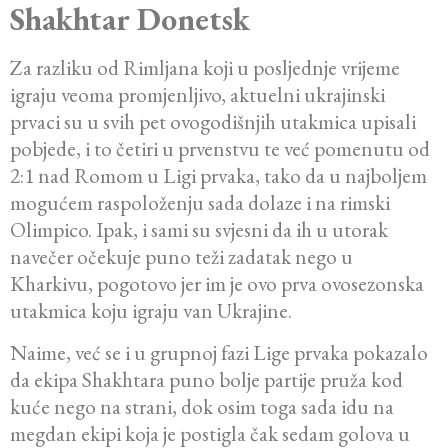
Shakhtar Donetsk
Za razliku od Rimljana koji u posljednje vrijeme
igraju veoma promjenljivo, aktuelni ukrajinski
prvaci su u svih pet ovogodišnjih utakmica upisali
pobjede, i to četiri u prvenstvu te već pomenutu od
2:1 nad Romom u Ligi prvaka, tako da u najboljem
mogućem raspoloženju sada dolaze i na rimski
Olimpico. Ipak, i sami su svjesni da ih u utorak
navečer očekuje puno teži zadatak nego u
Kharkivu, pogotovo jer im je ovo prva ovosezonska
utakmica koju igraju van Ukrajine.
Naime, već se i u grupnoj fazi Lige prvaka pokazalo
da ekipa Shakhtara puno bolje partije pruža kod
kuće nego na strani, dok osim toga sada idu na
megdan ekipi koja je postigla čak sedam golova u