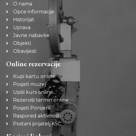
O nama
Opće informacije
Historijat
Uprava
Javne nabavke
Objekti
Obavijesti
Online rezervacije
Kupi kartu online
Posjeti muzej
Upiši kurs online
Rezerviši termin online
Posjeti Ponijere
Raspored aktivnosti
Postani prijatelj KSC