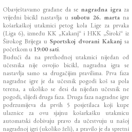
Obavještavamo građane da se
nagradna igra
za
vrijedni bicikl nastavlja u
subotu 26. marta
na
košarkaškoj utakmici petog kola Lige za prvaka
(Liga 6), između KK „Kakanj“ i HKK „Široki“ iz
Širokog Brijega u
Sportskoj dvorani Kakanj
sa
početkom u
19:00 sati
.
Budući da na prethodnoj utakmici nijedan od
učesnika nije osvojio bicikl, nagradna igra se
nastavlja samo sa drugačijim pravilima. Prva faza
nagradne igre je da učesnik pogodi koš sa pola
terena, a ukoliko se desi da nijedan učesnik ne
pogodi, slijedi druga faza. Druga faza nagradne igre
podrzumijeva da prvih 5 posjetilaca koji kupe
ulaznice za ovu sjajnu košarkašku utakmicu
automatski dobivaju pravo da učestvuju u našoj
nagradnoj igri (ukoliko želi), a pravilo je da spretni